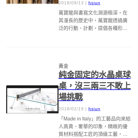
2018/09/13
|
hsiun
萬寶龍與書寫文化淵源極深，在
其漫長的歷史中，萬寶龍透過廣
泛的行動、計劃，提倡各種形式
的藝術，向大家展現出其對文化
和工藝的堅持，如今，萬寶龍的
標誌，幾乎已經成為品質、創新
和風格表達的終極象徵。而在今
黃金
年米開朗基羅基金會
純金固定的水晶桌球
（Michelangelo...
桌，沒三兩三不敢上
場挑戰
2018/02/19
|
hsiun
「Made in Italy」的工藝品向來給
人高貴、奢華的印象，精緻的優
質材料搭配工匠的頂級工藝，更