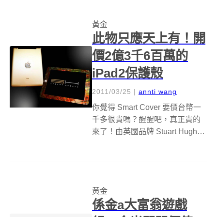
尺處的人吧！不過生命會找到出
路，既然拼一輩子都賺不到它的
黃金
零頭，那麼降個一級也...
此物只應天上有！開
價2億3千6百萬的
iPad2保護殼
2011/03/25
|
annti wang
你覺得 Smart Cover 要價台幣一
千多很貴嗎？醒醒吧，真正貴的
來了！由英國品牌 Stuart Hughes
設計的 iPad2 金典款保護殼 (
iPad 2 Gold History Edition)，用
的是頂級 IF 全美鑽石和...
黃金
係金a大富翁遊戲