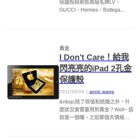
保護殼與那些高級名牌LV、
GUCCI、Hermes、Bottega
Veneta所推出的iPhone Case已
滿足不了你時，是否覺得很苦
惱，沒關係現在你可以有另一個
選擇!手工飾品品牌MIANS...
黃金
I Don't Care！給我
閃亮亮的iPad 2孔金
保護殼
2011/05/05
|
annti wang
&nbsp;除了保值和結婚之外，什
麼狀況會需要用到黃金？Well~ 這
就是一個囉，之前那個天價級的
iPad2 保護殼實在太高檔，目標客
群應該是金字塔尖端再往上十公