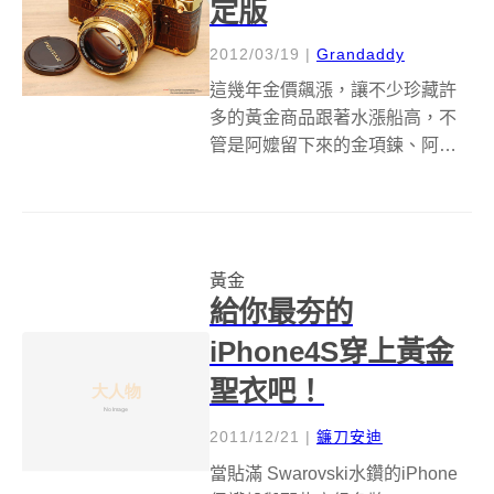
定版
2012/03/19
|
Grandaddy
這幾年金價飆漲，讓不少珍藏許
多的黃金商品跟著水漲船高，不
管是阿嬤留下來的金項鍊、阿公
留下來的金條，還是星矢的黃金
聖衣 ，到了現在可都是值錢得
很，雖然說黃金商品如此眾多，
但你有看過穿上18K金的黃金相機
黃金
嗎？ 這款1981年生產的Pentax ...
給你最夯的
iPhone4S穿上黃金
聖衣吧！
2011/12/21
|
鐮刀安迪
當貼滿 Swarovski水鑽的iPhone