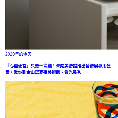
2020年的今天
「心靈便當」只賣一塊錢！朱銘美術館推出藝術展專用便
當，邀你到金山逛夏夜美術館、看光雕秀