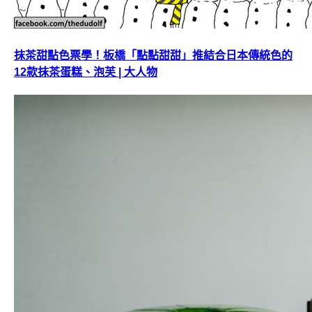
抹茶甜點色票學！板橋「點點甜甜」推結合日本傳統色的
12款抹茶蛋糕、泡芙 | 大人物