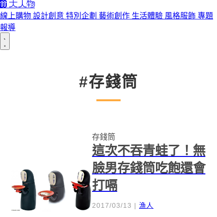
線上購物
設計創意
特別企劃
藝術創作
生活體驗
風格服飾
專題
報導
#存錢筒
存錢筒
這次不吞青蛙了！無
臉男存錢筒吃飽還會
打嗝
2017/03/13
|
漁人