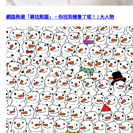
網路熱潮「尋找熊貓」，你找到幾隻了呢！ | 大人物