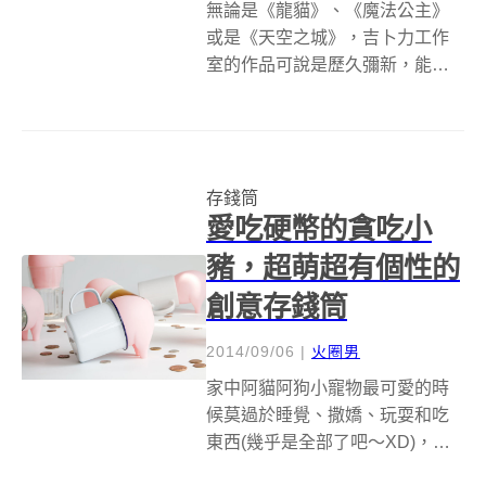
無論是《龍貓》、《魔法公主》
或是《天空之城》，吉卜力工作
室的作品可說是歷久彌新，能夠
擄獲各個年齡層的心。2001 年上
映的《神隱少女》更是經典中的
經典，白龍、湯婆婆和鍋爐爺爺
等角色交織而成的神怪世界，到
存錢筒
現在還是令人津津樂道，忍不住
愛吃硬幣的貪吃小
繼續挖掘更...
豬，超萌超有個性的
創意存錢筒
2014/09/06
|
火圈男
家中阿貓阿狗小寵物最可愛的時
候莫過於睡覺、撒嬌、玩耍和吃
東西(幾乎是全部了吧～XD)，尤
其是貪吃的他們為了要找尋食物