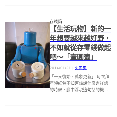
而鑽進盒子或袋子裡，只露出一
個渾圓的大屁股在那動來動去
的，想到就覺得超級滑稽啊～專
存錢筒
門推出惡搞設計商品的英國設計
【生活玩物】新的一
品牌SUCK ...
年想要越來越好野，
不如就從存零錢做起
吧～「壹圓壺」
2014/01/21
|
火圈男
「一元復始，萬象更新」 每次拜
年領紅包不知道該說什麼吉祥話
的時候，腦中浮現這句話的機率
真的很高，簡單順口的吉祥話不
但能拿來向長輩恭賀新年，其實
也能用來鼓勵晚輩多存錢。咦？
你問大編為什麼能夠鼓勵晚輩，