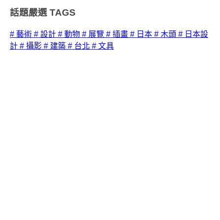
話題嚴選
TAGS
# 藝術
# 設計
# 動物
# 展覽
# 插畫
# 日本
# 木頭
# 日本設
計
# 攝影
# 建築
# 台北
# 文具