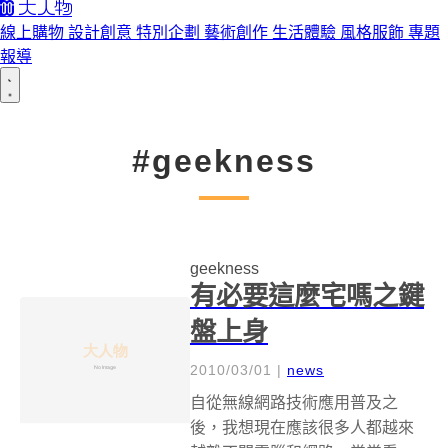
線上購物
設計創意
特別企劃
藝術創作
生活體驗
風格服飾
專題
報導
#geekness
geekness
有必要這麼宅嗎之鍵
盤上身
2010/03/01
|
news
自從無線網路技術應用普及之
後，我想現在應該很多人都越來