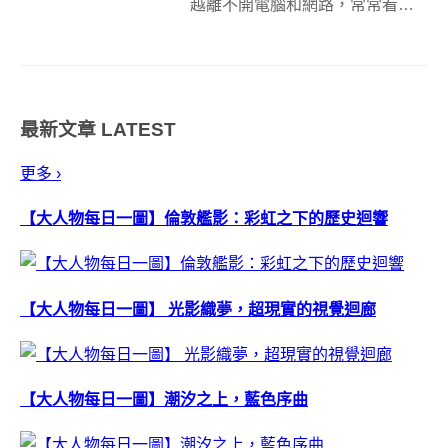
越離不開電腦和網路，常常看到
許多人整天都掛在MSN上（雖然
有些人的上線狀態，永遠都顯示
為離開），那麼我們今天要介紹
的這項劃時代的宅產品，應該相
最新文章
LATEST
當適合各位阿宅科技人。雖然現
在智慧型手機和小...
更多 ›
【大人物每日一圖】倫敦艦影：彩虹之下的歷史迴響
【大人物每日一圖】 光影織夢，超現實的視覺迴廊
【大人物每日一圖】潮汐之上，藍色序曲