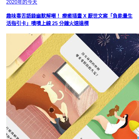
2020年的今天
趣味毒舌語錄幽默解嘲！ 療癒插畫 X 厭世文案「負能量生
活指引卡」嘖嘖上線 25 分鐘火速達標