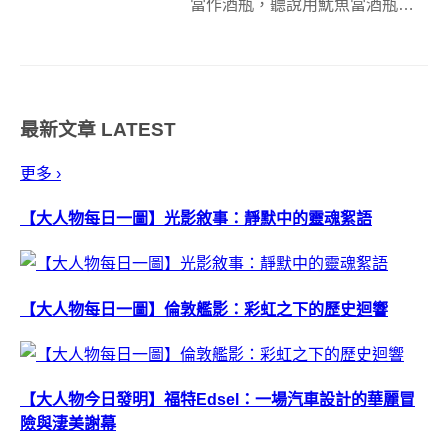
當作酒瓶，聽說用魷魚當酒瓶裝
的清酒，喝起來會特別的濃厚和
順口（嗯～難道真的不會有特別
的魷魚香嗎？）根據來源網站指
出，近來因為環保意識抬頭，所
最新文章
LATEST
以在日本當地，大家漸漸地又恢
復使用這種既傳統...
更多 ›
【大人物每日一圖】光影敘事：靜默中的靈魂絮語
【大人物每日一圖】倫敦艦影：彩虹之下的歷史迴響
【大人物今日發明】福特Edsel：一場汽車設計的華麗冒
險與淒美謝幕