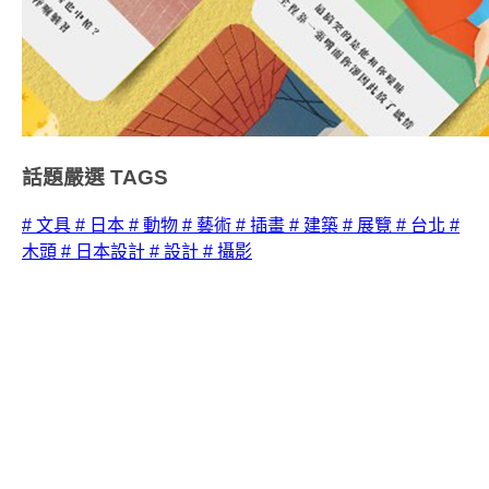
話題嚴選
TAGS
# 文具
# 日本
# 動物
# 藝術
# 插畫
# 建築
# 展覽
# 台北
#
木頭
# 日本設計
# 設計
# 攝影