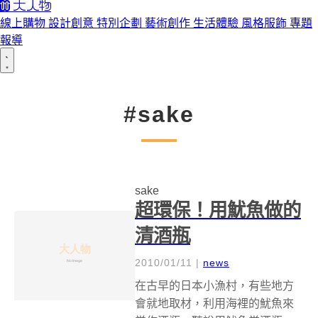
線上購物
設計創意
特別企劃
藝術創作
生活體驗
風格服飾
專題
報導
#sake
sake
超環保！用魷魚做的
清酒瓶
2010/01/11
|
news
在古早的日本小漁村，有些地方
會就地取材，利用海裡的魷魚來