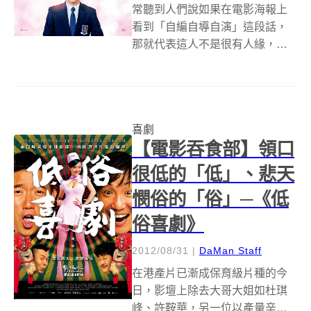
常聽到人們說如果在電影海報上
看到「自編自導自演」這段話，
那就代表這人不是很有人緣，而
且若以這個邏輯去推論，那這部
《媽媽要我愛男人》的法國導演
吉翁葛理安（Guillaume
Gallienne）一定是超級沒有人
喜劇
緣，因為他不只自編自導自演，
【電影吞食部】領口
還一...
很低的「低」、悲天
憫俗的「俗」─《低
俗喜劇》
2012/08/31
|
DaMan Staff
在港產片已漸成保育級片種的今
日，影壇上除去大哥大姐如杜琪
峰、許鞍華，另一位以產量辛勤