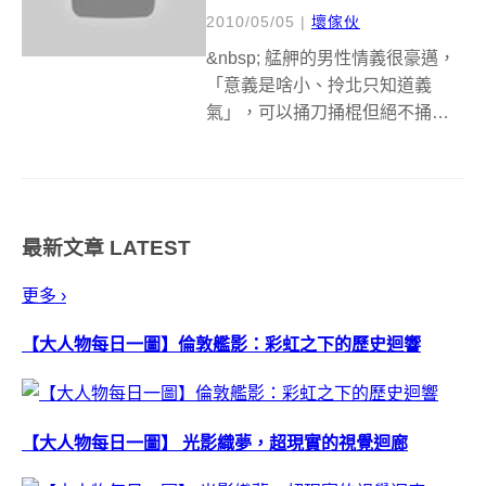
2010/05/05
|
壞傢伙
&nbsp; 艋舺的男性情義很豪邁，
「意義是啥小、拎北只知道義
氣」，可以捅刀捅棍但絕不捅屁
眼。但扭轉時光機顯然不吃這一
套，他們走的是另一種白爛俗辣
路線，跟你麻吉才害你的怪異邏
輯，比較像真實生活中的情況
最新文章
LATEST
XD（你陷害朋友的次數比較多還
是為他兩肋...
更多 ›
【大人物每日一圖】倫敦艦影：彩虹之下的歷史迴響
【大人物每日一圖】 光影織夢，超現實的視覺迴廊