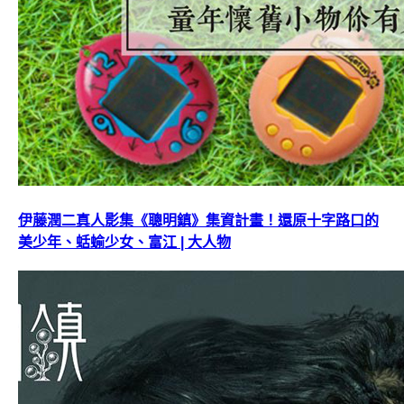
伊藤潤二真人影集《聰明鎮》集資計畫！還原十字路口的
美少年、蛞蝓少女、富江 | 大人物