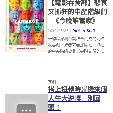
【電影吞食部】悲哀
雄），但其實大部分的...
又抓狂的中產階級們
─《今晚誰當家》
2012/05/25
|
DaMan Staff
一齣以犀利台詞堆疊而成的高檔
次喜劇，或者可看那關在一籠裡
的中產階級彼此以尖酸刻薄的言
語互毆，觀影中因4大戲骨凱特溫
絲蕾、茱蒂福斯特、克里斯多夫
沃茲、約翰萊里的神級演出而笑
到捧腹是可能的，被高批判性的
喜劇
文本踩下痛腳也是會發生的；獨
搭上扭轉時光機來個
幕劇形式的作品...
人生大逆轉 別回
頭！