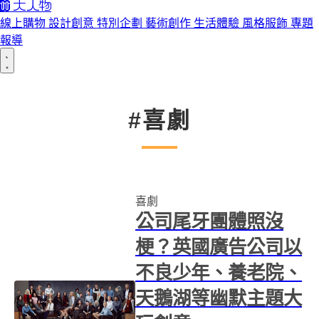
線上購物
設計創意
特別企劃
藝術創作
生活體驗
風格服飾
專題
報導
#喜劇
喜劇
公司尾牙團體照沒
梗？英國廣告公司以
不良少年、養老院、
天鵝湖等幽默主題大