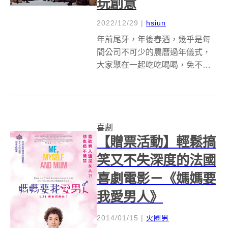
玩創意
2022/12/29
|
hsiun
年前尾牙，年後春酒，幾乎是每
間公司不可少的農曆過年儀式，
大家聚在一起吃吃喝喝，免不了
來張團體照，怎麼拍才最有紀念
性呢？倫敦廣告公司 Isobel 每年
聖誕節時，都會召集旗下員工一
起拍張團體照，並製作成聖誕
喜劇
卡。為了彰顯他們的創意，每年
【贈票活動】輕鬆搞
他們都會...
笑又不失深度的法國
喜劇電影－《媽媽要
我愛男人》
2014/01/15
|
火圈男