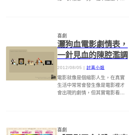
耕耘的中生代導演，就屬彭浩翔
最有辨識度，而這部「只用了12
天拍完，事前沒有劇本也沒有概
念，開鏡後才每天寫出對白」的
喜劇
小成本電影，再度祭出了他耍玩
灑狗血電影劇情表，
電影的靈巧手腕...
一針見血的陳腔濫調
2012/08/05
|
討喜小姐
電影就像是個縮影人生，在真實
生活中常常會發生像是電影裡才
會出現的劇情，但其實電影看多
了真的不太好，不僅讓少男少女
對愛情有了不切實際的幻想之
外，還會讓喜歡逞英雄的男孩子
以為自己真的能夠徒手破門（或
喜劇
是經由輻射的照射變成超級英