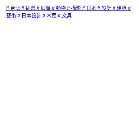
# 台北
# 插畫
# 展覽
# 動物
# 攝影
# 日本
# 設計
# 建築
#
藝術
# 日本設計
# 木頭
# 文具