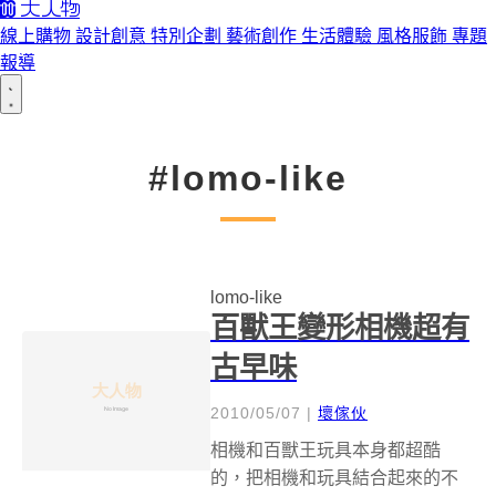
線上購物
設計創意
特別企劃
藝術創作
生活體驗
風格服飾
專題
報導
#lomo-like
lomo-like
百獸王變形相機超有
古早味
2010/05/07
|
壞傢伙
相機和百獸王玩具本身都超酷
的，把相機和玩具結合起來的不