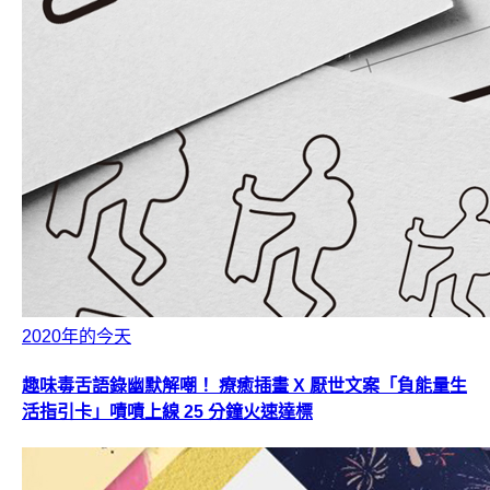
2020年的今天
趣味毒舌語錄幽默解嘲！ 療癒插畫 X 厭世文案「負能量生
活指引卡」嘖嘖上線 25 分鐘火速達標