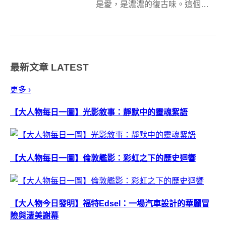
是愛，是濃濃的復古味。這個百
獸王變形相機由Voltron推出，除
了可以成威風的合體百獸王之
後，真的可以拍照！！畢竟是玩
具公司的產品，拍照機能相信只
最新文章
LATEST
是聊勝於無，而且它並不用那顆
大大的鏡頭來...
更多 ›
【大人物每日一圖】光影敘事：靜默中的靈魂絮語
【大人物每日一圖】倫敦艦影：彩虹之下的歷史迴響
【大人物今日發明】福特Edsel：一場汽車設計的華麗冒
險與淒美謝幕