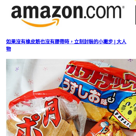
如果沒有橡皮筋也沒有膠帶時，立刻封裝的小撇步 | 大人
物