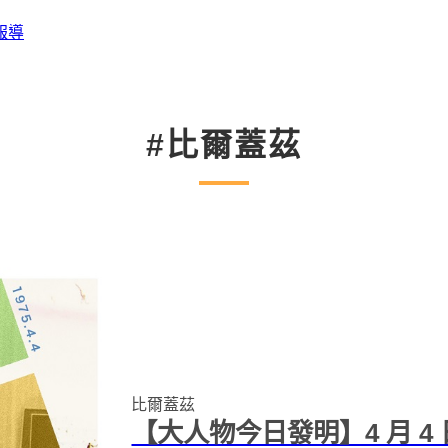
報導
#比爾蓋茲
比爾蓋茲
【大人物今日發明】4 月 4 日 