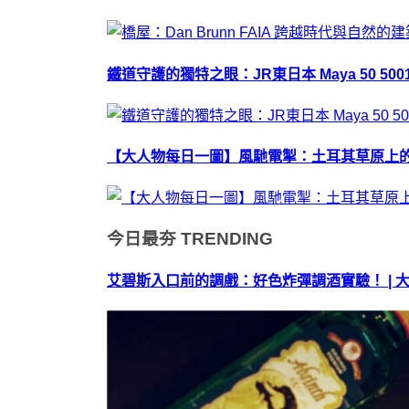
鐵道守護的獨特之眼：JR東日本 Maya 50 50
【大人物每日一圖】風馳電掣：土耳其草原上
今日最夯
TRENDING
艾碧斯入口前的調戲：好色炸彈調酒實驗！ | 