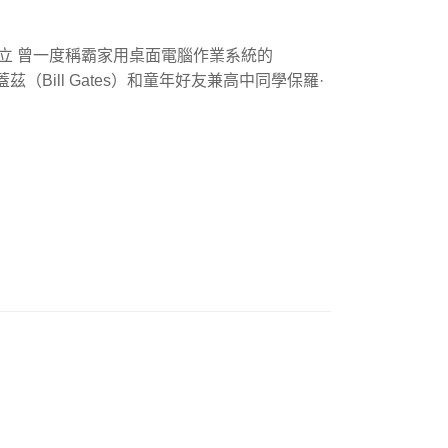
oft 創立 曾一度稱霸家用桌面電腦作業系統的
由貝爾·蓋茲（Bill Gates）和童年好友兼高中同學保羅·