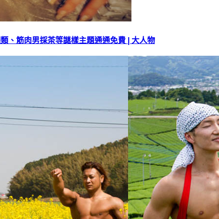
肉種類、筋肉男採茶等謎樣主題通通免費 | 大人物