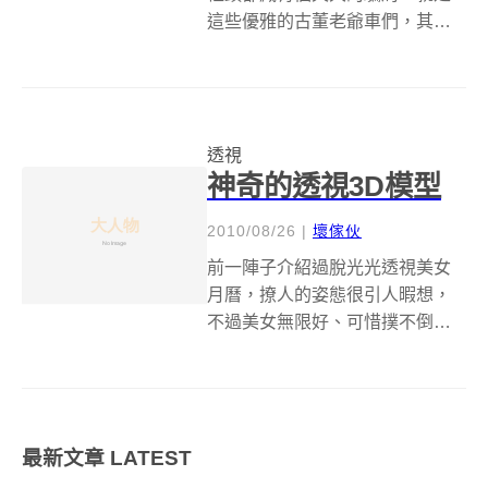
這些優雅的古董老爺車們，其實
統統都只是小玩具模型車啦！攝
影師 Michael Paul Smith 在路邊
擺上簡單佈景，以透視原理將前
後景巧妙地結合在一起，完成這
透視
些騙很大的街景照，攝影...
神奇的透視3D模型
2010/08/26
|
壞傢伙
前一陣子介紹過脫光光透視美女
月曆，撩人的姿態很引人暇想，
不過美女無限好、可惜撲不倒。
今天再看到這個透視的3D模型，
才忽然發現透視的東西真的有種
視覺衝擊性，難怪檳榔西施們都
愛穿著薄紗賣兩粒啊！快來看看
最新文章
LATEST
比薄紗更有衝擊性的3D透視模
型。中國美術家...