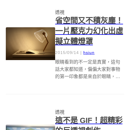
釋摧毀童年也不是第一次，他之
透視
前已經替米老...
省空間又不積灰塵！
一片壓克力幻化出虛
擬立體燈罩
2015/09/14
|
hsiun
眼睛看到的不一定是真實，這句
話大家都知道，偏偏大家對事物
的第一印象都是來自於眼睛，所
以......該被騙的還是會乖乖的被騙
到(笑)！就像設計工作室 Studio
Cheha 推出檯燈系列
BULBING，就以透視 3D 化的巧
透視
妙手法，再次玩...
這不是 GIF！超精彩