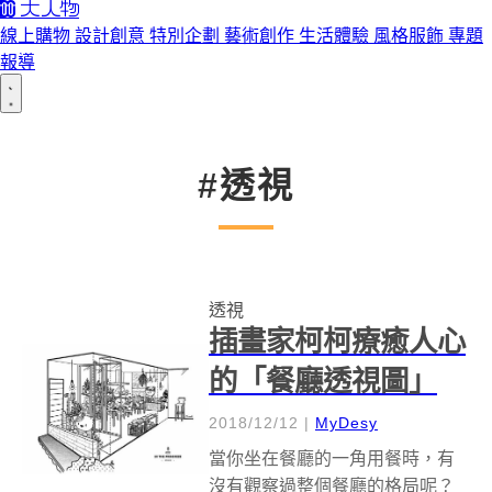
線上購物
設計創意
特別企劃
藝術創作
生活體驗
風格服飾
專題
報導
#透視
透視
插畫家柯柯療癒人心
的「餐廳透視圖」
2018/12/12
|
MyDesy
當你坐在餐廳的一角用餐時，有
沒有觀察過整個餐廳的格局呢？