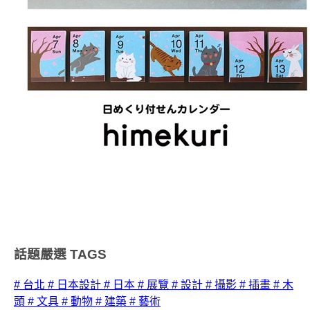
話題嚴選
TAGS
# 台北
# 日本設計
# 日本
# 展覽
# 設計
# 攝影
# 插畫
# 木
頭
# 文具
# 動物
# 建築
# 藝術