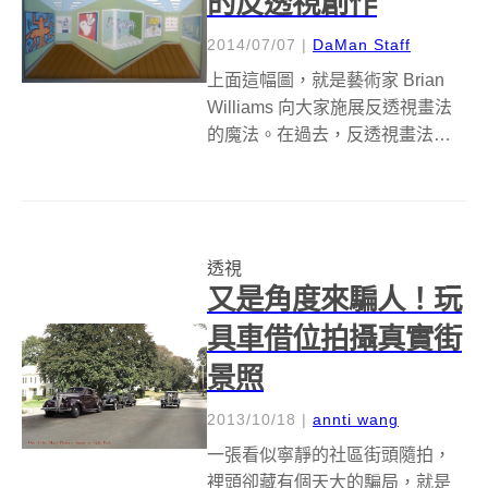
的反透視創作
2014/07/07
|
DaMan Staff
上面這幅圖，就是藝術家 Brian
Williams 向大家施展反透視畫法
的魔法。在過去，反透視畫法只
是單純的和透視畫法反其道而
行，透過完全相反的線條表達方
式，呈現出物品的遠近關係。如
今現代藝術家將反透視畫法，畫
透視
在本身已經遭到扭曲的平面上，...
又是角度來騙人！玩
具車借位拍攝真實街
景照
2013/10/18
|
annti wang
一張看似寧靜的社區街頭隨拍，
裡頭卻藏有個天大的騙局，就是