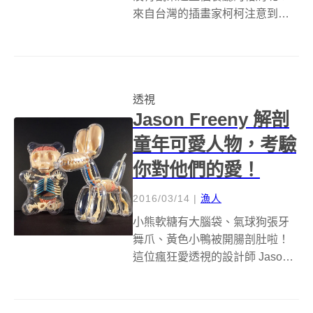
來自台灣的插畫家柯柯注意到了
這些，並繪製了這些精美有趣的
餐廳透視圖分享在粉絲專頁上。
插畫的作品都是柯柯一家一家跑
店畫出來的喔！乾淨的筆觸以及
透視
插畫中可愛的小貓們，將我們從
Jason Freeny 解剖
建築物中拉出來...
童年可愛人物，考驗
你對他們的愛！
2016/03/14
|
漁人
小熊軟糖有大腦袋、氣球狗張牙
舞爪、黃色小鴨被開腸剖肚啦！
這位瘋狂愛透視的設計師 Jason
Freeny 將顛覆你的童年美好回
憶！ 其實關於 Jason Freeny 大人
物已不是第一次介紹，他重新詮