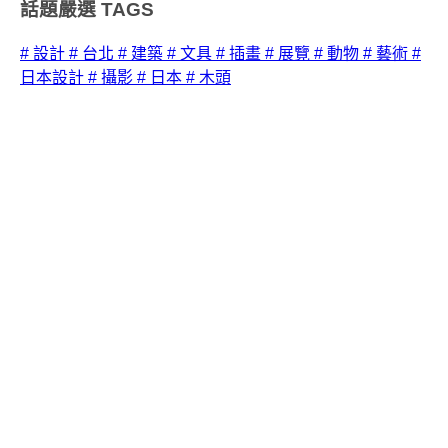
話題嚴選
TAGS
# 設計
# 台北
# 建築
# 文具
# 插畫
# 展覽
# 動物
# 藝術
#
日本設計
# 攝影
# 日本
# 木頭