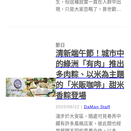
生，但這種寂寞一直在人群中出
現，只是大家忽略了。普世歡騰
時，街上熱熱鬧鬧的，充滿氣
氛，有一些人卻正生活在另一時
空。他們是誰？是生病的、年老
的、忙碌的、心累的、迷失方向
節日
的、還有孤單的……。 芬蘭的創
清新端午節！城市中
作組合 CupOf...
的綠洲「有肉」推出
多肉粽、以米為主題
的「米販咖啡」甜米
香粽登場
2020/06/22
|
DaMan Staff
漫步於大安區，隨處可見巷弄中
藏有許多風格店家，彼此間也經
常展開不同的異業合作。以多肉