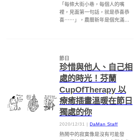
「每條大街小巷，每個人的嘴
裡，見面第一句話，就是恭喜恭
喜⋯⋯」，農曆新年是個充滿祝
福的時節，家家戶戶貼著洋洋喜
氣的春聯、遠方親戚齊聚一堂，
人人臉上堆滿笑容，無一不盼望
新的一年會更好。然而，每到過
節日
年我們就跟著長輩從農曆年前忙
珍惜與他人、自己相
到年後，你真的知道...
處的時光！芬蘭
CupOfTherapy 以
療癒插畫溫暖在節日
獨處的你
2020/12/31
|
DaMan Staff
熱鬧中的寂寞像是沒有可能發