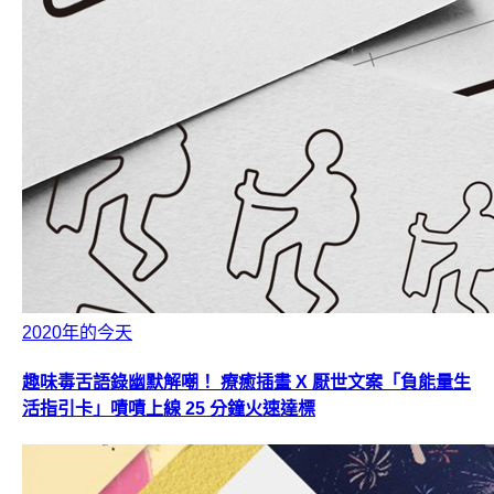
2020年的今天
趣味毒舌語錄幽默解嘲！ 療癒插畫 X 厭世文案「負能量生
活指引卡」嘖嘖上線 25 分鐘火速達標