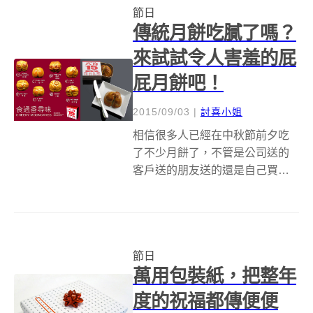
節日
傳統月餅吃膩了嗎？
來試試令人害羞的屁
屁月餅吧！
2015/09/03
|
討喜小姐
相信很多人已經在中秋節前夕吃
了不少月餅了，不管是公司送的
客戶送的朋友送的還是自己買
的，現在食品求新求變的速度真
的很快，改吃鳳梨酥的人也不
少，無論裡面有包蛋黃沒包蛋
黃、只包紅豆或是改包巧克力的
節日
款式，大部分和圓形、方形脫不
萬用包裝紙，把整年
了關係，雖然有可能你吃...
度的祝福都傳便便