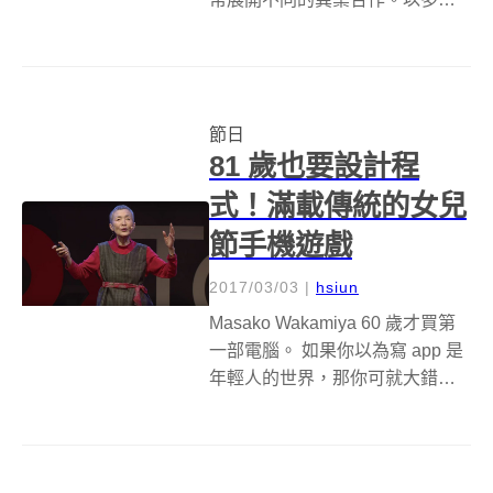
植物為主題的「有肉 Succulent
&amp; Gift 」、以米為主題的「米
販咖啡」，打破傳統品牌間的競
爭關係，聯合行銷彼此的端午節
節日
禮品「多肉粽」、「...
81 歲也要設計程
式！滿載傳統的女兒
節手機遊戲
2017/03/03
|
hsiun
Masako Wakamiya 60 歲才買第
一部電腦。 如果你以為寫 app 是
年輕人的世界，那你可就大錯特
錯了！81 歲的日本老太太
Masako Wakamiya 在學了六個月
的程式語言後，最近推出了一款
app－－Hinadan，證...