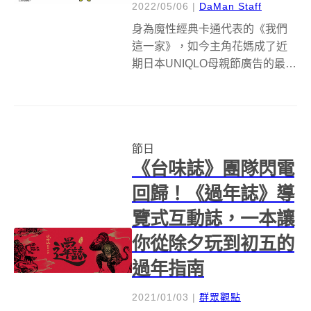
2022/05/06
|
DaMan Staff
身為魔性經典卡通代表的《我們
這一家》，如今主角花媽成了近
期日本UNIQLO母親節廣告的最佳
代言人，躍上日本讀賣新聞報
紙，而其開朗姿態搭配需要翻閱
才能看完的文字，就有如看漫畫
般有趣，漸漸地向讀者傳遞在這
節日
值得紀念的日子，好好地向親愛
《台味誌》團隊閃電
的母親大人表...
回歸！《過年誌》導
覽式互動誌，一本讓
你從除夕玩到初五的
過年指南
2021/01/03
|
群眾觀點