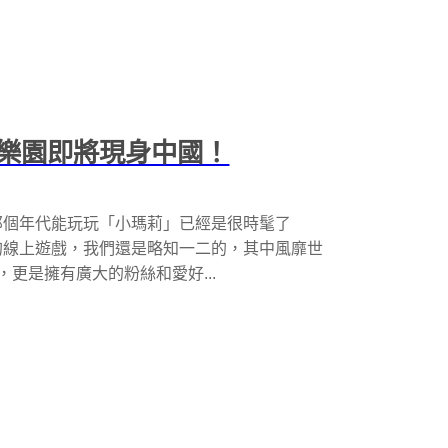
樂園即將現身中國！
那個年代能玩玩「小瑪莉」已經是很時髦了
的線上遊戲，我們還是略知一二的，其中風靡世
ft），更是擁有廣大的粉絲和愛好...