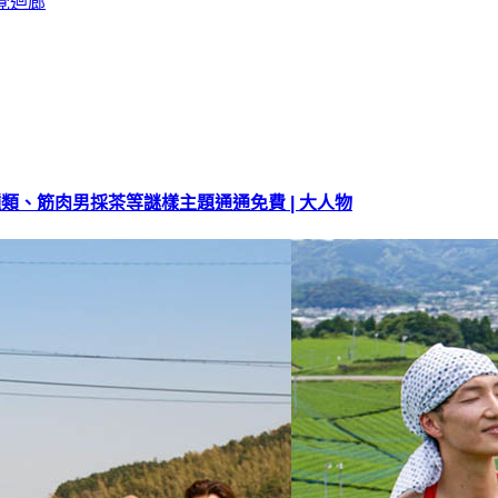
肉種類、筋肉男採茶等謎樣主題通通免費 | 大人物