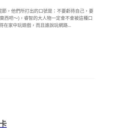
光棍節，他們所打出的口號是：不要虧待自己，要
的東西吧～)，睿智的大人物一定會不會被這種口
待在家中玩遊戲，而且誰說玩網路...
卡