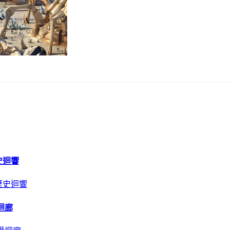
史迴響
迴廊