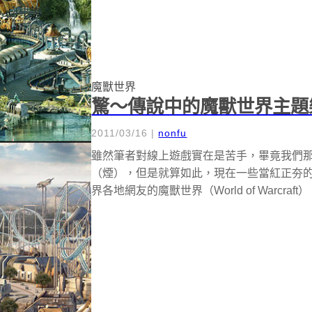
魔獸世界
驚～傳說中的魔獸世界主題
2011/03/16
|
nonfu
雖然筆者對線上遊戲實在是苦手，畢竟我們
（煙），但是就算如此，現在一些當紅正夯
界各地網友的魔獸世界（World of Warcra