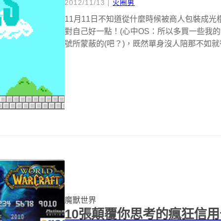
2012/11/13
|
火圈男
11月11日不知道從什麼時候被商人包裝成
對自己好一點！(心中OS：所以多買一些我
號所蒙蔽的(吧？)，既然單身沒人陪那不如就
魔獸世界
10張顛覆你思考的瘋狂信用