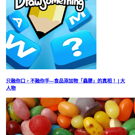
只融你口，不融你手---食品添加物「蟲膠」的真相！ | 大
人物