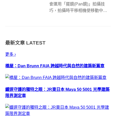
會運用「擺鏡(Pan鏡)」拍攝技
巧，拍攝時平移相機使移動中的
汽車成像清晰，而四周景物產生
動態模糊，製造汽車廣告所謂的
「尊爵不凡的速度感」，光是看
上面這張照片，你八成也會覺得
最新文章
LATEST
這也是千篇一律的擺鏡照，但是
仔細瞧瞧，咦...
更多 ›
橋屋：Dan Brunn FAIA 跨越時代與自然的建築新篇章
鐵道守護的獨特之眼：JR東日本 Maya 50 5001 光學建築
限界測定車