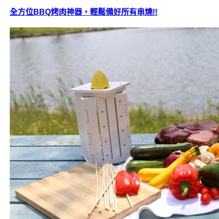
全方位BBQ烤肉神器，輕鬆備好所有串燒!!