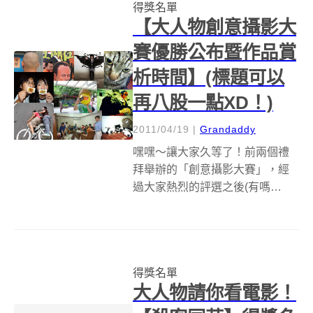
得獎名單
多特別的旅遊地點，就藏在...
【大人物創意攝影大
賽優勝公布暨作品賞
析時間】(標題可以
再八股一點XD！)
2011/04/19
|
Grandaddy
嘿嘿～讓大家久等了！前兩個禮
拜舉辦的「創意攝影大賽」，經
過大家熱烈的評選之後(有嗎
XD？)，終於選出了優勝者喔！大
人物發現大人物的讀者其實都好
有創意喔，因為每個參賽者的照
片都超有梗的！看得我喜不可
得獎名單
支，以下就是各位優勝者的作
大人物請你看電影！
品，請大家一起觀賞...