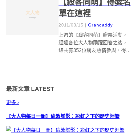
【殺客同萌】得獎名
單在這裡
2011/03/15
|
Grandaddy
上週的【殺客同萌】贈票活動，
經過各位大人物踴躍回答之後，
總共有352位網友熱情參與，得獎
名單公布囉～恭喜以下大人物獲
得【殺客同萌】電影試映券兩張
喔！我們這兩天將電影票寄送到
你註冊的會員地址，這這幾天記
最新文章
LATEST
得要檢查信箱喔！至於你有沒有
中獎呢？那就...
更多 ›
【大人物每日一圖】倫敦艦影：彩虹之下的歷史迴響