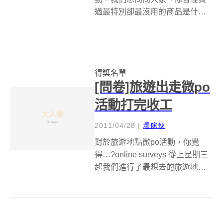
過最特別卻最沒用的商品是什
麼？」，沒想到短短一週內得到
了許多精采的留言，而且大人物
讀者裡真的是臥虎藏龍，各種什
麼鬼玩意兒都有人入手過，而大
得獎名單
家的妙趣回答更是無奈到深處無
[問卷]旅遊出走微po
怨尤啊！以下就是我...
活動打完收工
2011/04/28
|
壞傢伙
對於旅遊地點微po活動，你覺
得…?online surveys 從上星期三
起我們進行了最想去的旅遊地點
微po分享活動，這一星期以來大
人物網友陸續貼出賞心悅目的美
景，不管你是有錢沒閒還是有閒
沒錢，想必都見識到原來有這麼