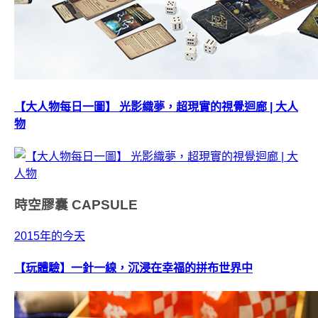
【大人物每日一圖】 光影織夢，超現實的視覺迴廊 | 大人
物
時空膠囊
CAPSULE
2015年的今天
【玩體驗】一針一線，沉浸在幸福的拼布世界中