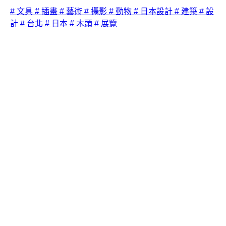
# 文具
# 插畫
# 藝術
# 攝影
# 動物
# 日本設計
# 建築
# 設
計
# 台北
# 日本
# 木頭
# 展覽