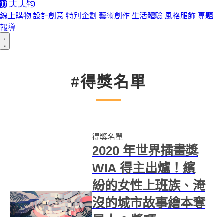
線上購物
設計創意
特別企劃
藝術創作
生活體驗
風格服飾
專題
報導
#得獎名單
得獎名單
2020 年世界插畫獎
WIA 得主出爐！繽
紛的女性上班族、淹
沒的城市故事繪本奪