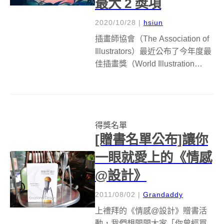
最大 2 獎項
2020/10/28
|
hsiun
插畫師協會（The Association of
Illustrators）最近公布了今年度最
佳插畫獎（World Illustration
Award），這項比賽共分為十個類
別，評審需從每個類別分別挑出
一名專業獎和新秀獎，以及四名
跨類別獎...
得獎名單
[贈書名單公布]讓你
一眼就愛上的《情感
@設計》
2011/08/02
|
Grandaddy
上禮拜的《情感@設計》贈書活
動，我們想問問大家「你曾經買