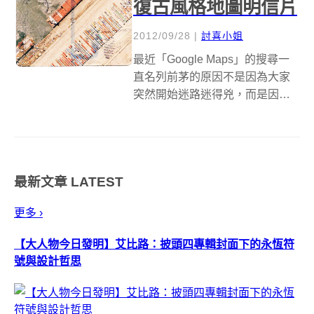
復古風格地圖明信片
2012/09/28
|
討喜小姐
最近「Google Maps」的搜尋一
直名列前茅的原因不是因為大家
突然開始迷路迷得兇，而是因為
自從&nbsp;iPhone&nbsp;決定自
己做地圖之後，讓很多人開始對
於用手機看地圖感到害怕，深怕
自己一不注意就迷失在人生條條
最新文章
LATEST
大路上。地圖本身...
更多 ›
【大人物今日發明】艾比路：披頭四專輯封面下的永恆符
號與設計哲思