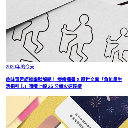
2020年的今天
趣味毒舌語錄幽默解嘲！ 療癒插畫 X 厭世文案「負能量生
活指引卡」嘖嘖上線 25 分鐘火速達標