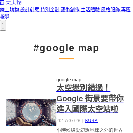
線上購物
設計創意
特別企劃
藝術創作
生活體驗
風格服飾
專題
報導
#google map
google map
太空迷別錯過！
Google 街景要帶你
進入國際太空站啦
2017/07/26
|
KURA
小時候總愛幻想地球之外的世界