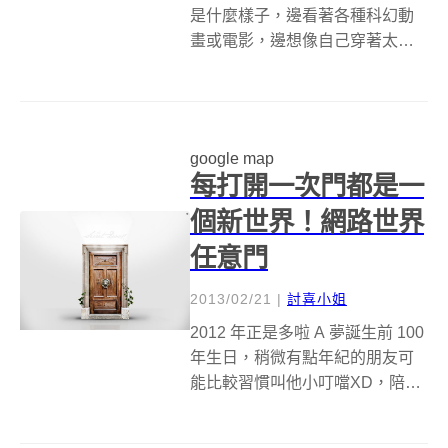
是什麼樣子，邊看著各種科幻動
畫或電影，邊想像自己穿著太空
服在太空機艙裡飄來飄去，從觀
景窗遠望那美麗的藍色星球。現
在不需要幻想，Google 街景服務
首次釋出「離開地球」的地標，
google map
讓我們能仔細一睹國際太空站
每打開一次門都是一
（Inte...
個新世界！網路世界
任意門
2013/02/21
|
討喜小姐
2012 年正是多啦 A 夢誕生前 100
年生日，稍微有點年紀的朋友可
能比較習慣叫他小叮噹XD，陪我
們這麼久的藍色機器大貓，拿出
的法寶數都數不盡，但是除了大