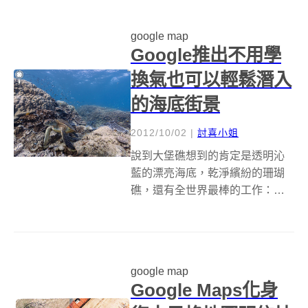
家最最最想要的記憶土司之外，
更多人想要的莫過於任意門了
google map
吧！不用花機票錢也不用花時間...
Google推出不用學
換氣也可以輕鬆潛入
的海底街景
2012/10/02
|
討喜小姐
說到大堡礁想到的肯定是透明沁
藍的漂亮海底，乾淨繽紛的珊瑚
礁，還有全世界最棒的工作：大
堡礁保育員，為什麼叫做最棒的
工作正是因為六個月就可以坐領
將近350萬台幣的薪水又可以每天
徜徉在夢幻的風景中，但英文爛
google map
如我也想要體會大堡礁的美，現
Google Maps化身
在在電腦前面...