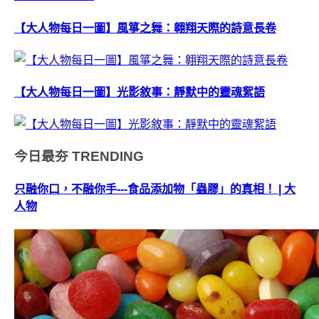
【大人物每日一圖】風箏之舞：翱翔天際的詩意長卷
【大人物每日一圖】光影敘事：靜默中的靈魂絮語
今日最夯
TRENDING
只融你口，不融你手---食品添加物「蟲膠」的真相！ | 大
人物