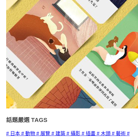
話題嚴選
TAGS
# 日本
# 動物
# 展覽
# 建築
# 攝影
# 插畫
# 木頭
# 藝術
#