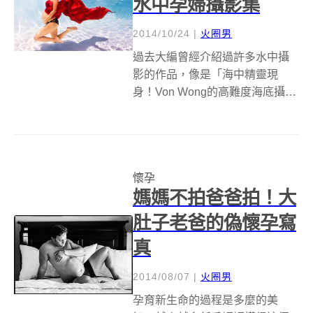
水中孕婦攝影集
2014/10/24
|
火圈男
過去大編曾經介紹過許多水中攝
影的作品，像是「海中精靈現
身！Von Wong的高難度海底攝影
集」，或是「超逗趣的水底狗攝
影 Seth Casteel」，也曾多次介
紹孕婦相關的攝影集，但似乎從
來沒看過把兩個主題融合在一起
懷孕
的作品。美國攝影師Ada...
媽媽不拍爸爸拍！大
肚子老爸的偽懷孕寫
真
2014/08/07
|
火圈男
孕育新生命的過程是多麼的美