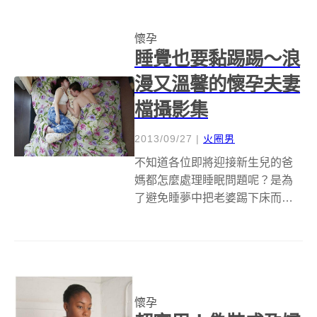
用圖形與文字記錄下來是個不錯
的選擇，替自己留下美好的生活
懷孕
紀錄。日本的知名廣告公司
睡覺也要黏踢踢～浪
Dentsu(電通)...
漫又溫馨的懷孕夫妻
檔攝影集
2013/09/27
|
火圈男
不知道各位即將迎接新生兒的爸
媽都怎麼處理睡眠問題呢？是為
了避免睡夢中把老婆踢下床而分
床睡呢；又或者是肚子裡有了小
寶寶，感情變得更好，連睡覺都
緊緊的抱在一起呢？來自俄羅斯
的紀實攝影師Jana Romanova就
為即將盆的年輕夫妻們拍攝了一
懷孕
系列...