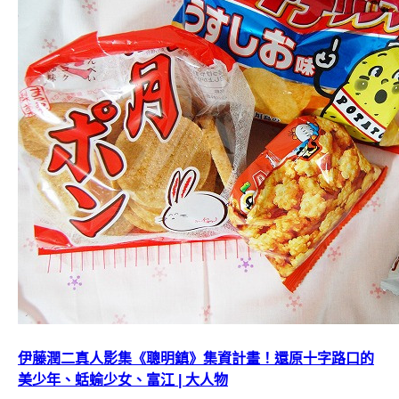
伊藤潤二真人影集《聰明鎮》集資計畫！還原十字路口的
美少年、蛞蝓少女、富江 | 大人物