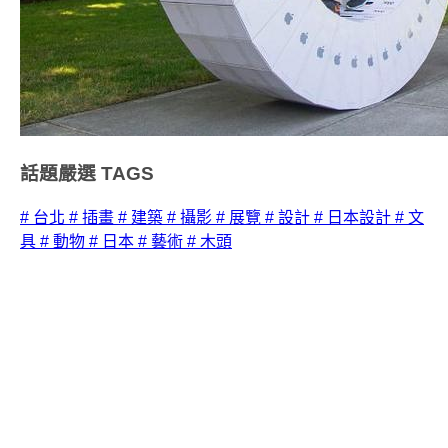
話題嚴選
TAGS
# 台北
# 插畫
# 建築
# 攝影
# 展覽
# 設計
# 日本設計
# 文
具
# 動物
# 日本
# 藝術
# 木頭