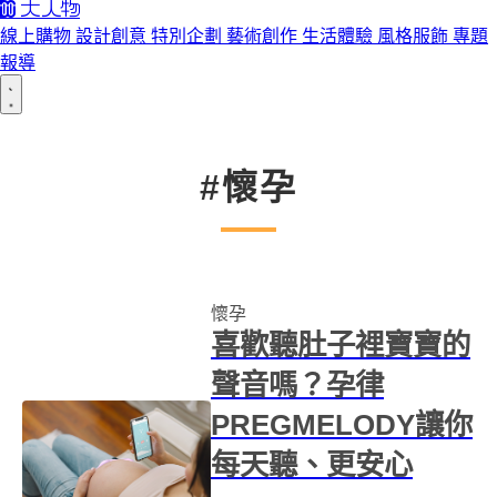
線上購物
設計創意
特別企劃
藝術創作
生活體驗
風格服飾
專題
報導
#懷孕
懷孕
喜歡聽肚子裡寶寶的
聲音嗎？孕律
PREGMELODY讓你
每天聽、更安心