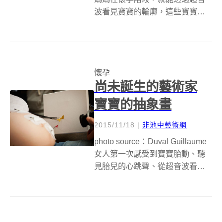
波看見寶寶的輪廓，這些寶寶們
人生中第一張(或是前幾張)相片，
往往被上傳到臉書/IG等社群媒
體，當成與大家分享喜悅的最佳
工具，或是框在相框內，作為寶
懷孕
寶們出生後成長紀錄的一部份，
尚未誕生的藝術家
也有人把超...
寶寶的抽象畫
2015/11/18
|
非池中藝術網
photo source：Duval Guillaume
女人第一次感受到寶寶胎動、聽
見胎兒的心跳聲、從超音波看見
寶寶的模樣，內心會感到喜悅，
並期待新生命的到來。如果願意
的話，現在，準媽媽們也可以試
著用畫筆和即將誕生的寶寶互