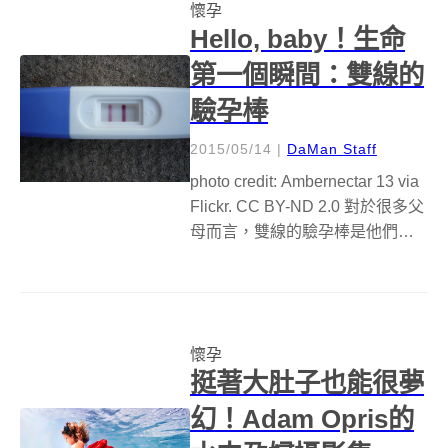
懷孕
動，以及留下寶寶...
Hello, baby！生命
第一個瞬間：雙線的
驗孕棒
2015/05/14
|
DaMan Staff
photo credit: Ambernectar 13 via
Flickr. CC BY-ND 2.0 對於很多父
母而言，雙線的驗孕棒是他們得
知新生命存在的第一個瞬間！從
這一刻起，人生已經進入了新的
階段！今天，就一起學習一下驗
孕棒這個人...
懷孕
挺著大肚子也能很夢
幻！Adam Opris的