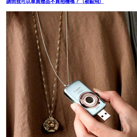
請問我可以單買贈品不買相機嗎？（被毆飛）