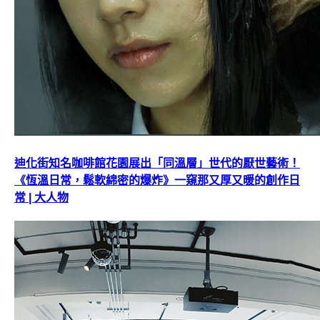
迪化街知名咖啡館花園展出「同溫層」世代的厭世藝術！
《恆溫日常，鬆軟綿密的爆炸》一窺那又厚又暖的創作日
常 | 大人物