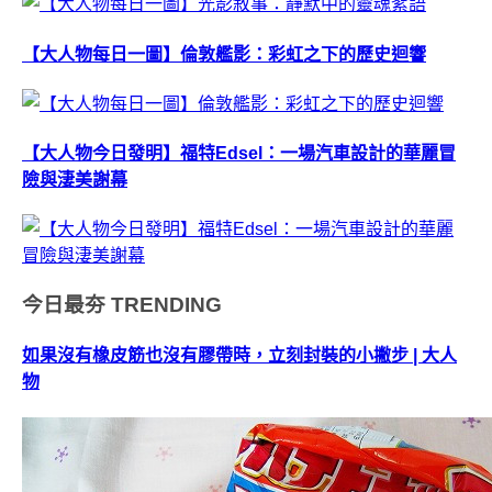
【大人物每日一圖】倫敦艦影：彩虹之下的歷史迴響
【大人物今日發明】福特Edsel：一場汽車設計的華麗冒
險與淒美謝幕
今日最夯
TRENDING
如果沒有橡皮筋也沒有膠帶時，立刻封裝的小撇步 | 大人
物