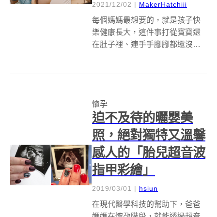
2021/12/02
|
MakerHatchiii
每個媽媽最想要的，就是孩子快
樂健康長大，這件事打從寶寶還
在肚子裡、連手手腳腳都還沒長
出來的時候就沒變過。但是經歷
過懷孕、生產一連串磨人過程的
爸媽都知道，懷孕是件溫馨卻潛
藏風險的事，每一天都要小心翼
懷孕
翼。 寶寶還在媽媽身體裡尚未出
迫不及待的曬嬰美
生的時候，看不...
照，絕對獨特又溫馨
感人的「胎兒超音波
指甲彩繪」
2019/03/01
|
hsiun
在現代醫學科技的幫助下，爸爸
媽媽在懷孕階段，就能透過超音