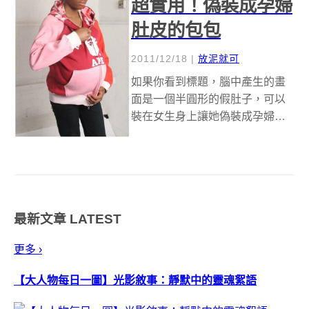
超實用！偽裝成孕婦
肚皮的包包
2011/12/18
|
放泥就可
如果你看到標題，腦中產生的畫
面是一個半圓形的假肚子，可以
裝在女生身上讓她偽裝成孕婦這
樣荒唐的畫面，請不要感到沒有
自信，因為今天真的就是要介紹
這樣的一款產品。 1986年出生中
國於16歲為了求學而移居英國倫
敦的設計師Daizi Zheng ，...
最新文章
LATEST
更多 ›
【大人物每日一圖】光影敘事：靜默中的靈魂絮語