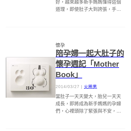
好，越來越多新手媽媽懂得這個
道理，即使肚子大到誇張，手臂
大腿比以前粗了好幾倍，也還是
要在懷孕時留下影像記錄，甚至
是請到專業攝影師拍攝沙龍寫
真，因為親子間的愛能夠克服自
懷孕
己身材不再纖細的事實，或許也
陪孕婦一起大肚子的
讓長大後的孩子知道媽...
懷孕週記「Mother
Book」
2014/03/27
|
火圈男
當肚子一天天變大，胎兒一天天
成長，即將成為新手媽媽的孕婦
們，心裡頭除了緊張與不安，可
能還有更多的喜悅與幸福，這些
心情點滴與所經歷的大小事情，