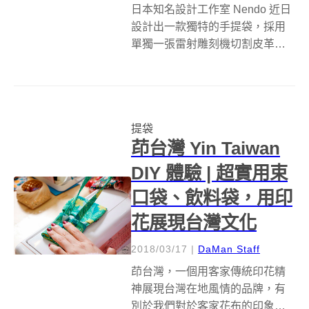
日本知名設計工作室 Nendo 近日
設計出一款獨特的手提袋，採用
單獨一張雷射雕刻機切割皮革製
作而成。這款手提袋專為義大利
線上商店「up to you anthology」
設計，在顧客組裝前可以展開成
為一個平面。手袋名稱「mai」源
提袋
自於日語中...
茚台灣 Yin Taiwan
DIY 體驗 | 超實用束
口袋、飲料袋，用印
花展現台灣文化
2018/03/17
|
DaMan Staff
茚台灣，一個用客家傳統印花精
神展現台灣在地風情的品牌，有
別於我們對於客家花布的印象，