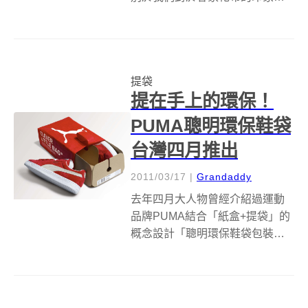
茚台灣商品上的設計都非常的特
別，有紅龜粿啊、客家小炒啊、
原住民圖騰啊等等等等，不間斷
的開發符合台灣精神的印花，這
提袋
次與 Niceday 玩體驗 合作，來到
提在手上的環保！
茚台...
PUMA聰明環保鞋袋
台灣四月推出
2011/03/17
|
Grandaddy
去年四月大人物曾經介紹過運動
品牌PUMA結合「紙盒+提袋」的
概念設計「聰明環保鞋袋包裝
(Clever Little Bag)」，事隔一
年，台灣PUMA也宣布將於今年
四月起，推出第一批聰明環保鞋
袋包裝，讓台灣的消費者也能買