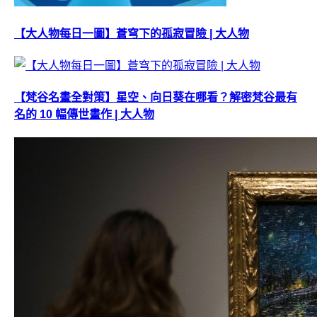
【大人物每日一圖】蒼穹下的孤寂冒險 | 大人物
【梵谷名畫全對策】星空、向日葵在哪看？解密梵谷最有
名的 10 幅傳世畫作 | 大人物