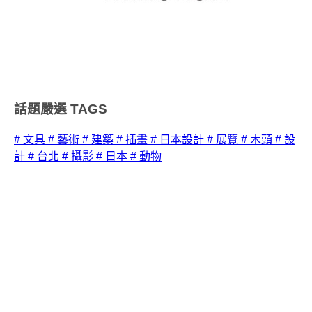
話題嚴選
TAGS
# 文具
# 藝術
# 建築
# 插畫
# 日本設計
# 展覽
# 木頭
# 設
計
# 台北
# 攝影
# 日本
# 動物