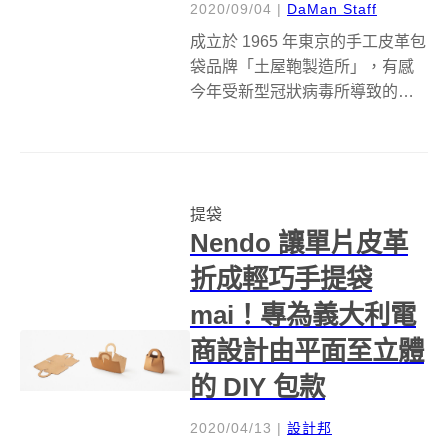
2020/09/04
|
DaMan Staff
成立於 1965 年東京的手工皮革包
袋品牌「土屋鞄製造所」，有感
今年受新型冠狀病毒所導致的時
局躁動，透過拿手的工藝物件來
重拾對生活的悸動。 &nbsp;以
「享受攜帶的樂趣」為發想，工
房內的職人活用每日琢磨的技藝
提袋
與知識，展現難得玩心，打造呼
Nendo 讓單片皮革
應...
折成輕巧手提袋
mai！專為義大利電
商設計由平面至立體
的 DIY 包款
2020/04/13
|
設計邦