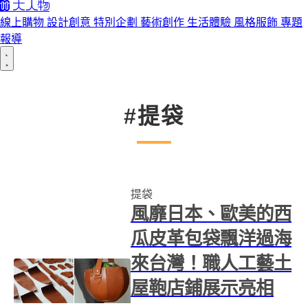
線上購物
設計創意
特別企劃
藝術創作
生活體驗
風格服飾
專題
報導
#提袋
提袋
風靡日本、歐美的西
瓜皮革包袋飄洋過海
來台灣！職人工藝土
屋鞄店鋪展示亮相