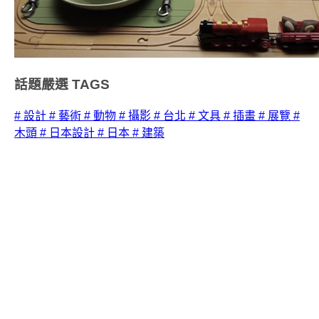
話題嚴選
TAGS
# 設計
# 藝術
# 動物
# 攝影
# 台北
# 文具
# 插畫
# 展覽
#
木頭
# 日本設計
# 日本
# 建築