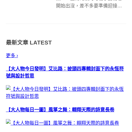
開始出沒，差不多要準備迎接天
天上演溼背秀的日子了。接下來
節氣還會進入夏至、小暑、大
暑，大暑讓人流汗而大薯一份49
元如果偷工減料會讓人流淚。快
最新文章
LATEST
來看看這些製冰盒讓你想吃剉冰
的時候有超酷的冰...
更多 ›
【大人物今日發明】艾比路：披頭四專輯封面下的永恆符
號與設計哲思
【大人物每日一圖】風箏之舞：翱翔天際的詩意長卷