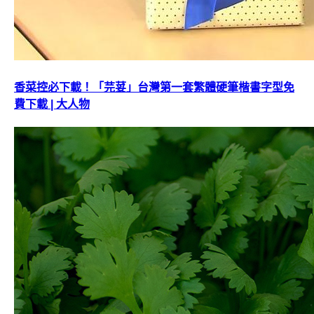
香菜控必下載！「芫荽」台灣第一套繁體硬筆楷書字型免
費下載 | 大人物