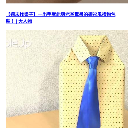
【週末找樂子】一出手就能讓老爸驚呆的襯衫風禮物包
裝！ | 大人物