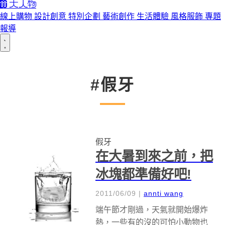
線上購物
設計創意
特別企劃
藝術創作
生活體驗
風格服飾
專題
報導
#假牙
假牙
在大暑到來之前，把
冰塊都準備好吧!
2011/06/09
|
annti wang
端午節才剛過，天氣就開始爆炸
熱，一些有的沒的可怕小動物也