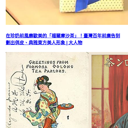
在珍奶前風靡歐美的「福爾摩沙茶」！臺灣百年前廣告刻
劃出俏皮、典雅東方美人形象 | 大人物