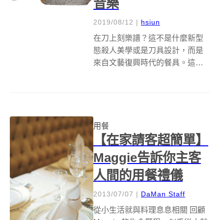
音樂
2019/08/12
|
hsiun
在刀上刻樂譜？這不是什麼新型
態殺人美學或是刀具設計，而是
來自文藝復興時代的餐具。這幾
把維多利亞與亞伯特博物館（
Victoria and Albert Museum，簡
稱 V&amp;A ）所收藏的樂譜刀
（Notation Knives ...
用餐
【在家請客超簡單】
Maggie告訴你主客
人間的用餐禮儀
2013/07/07
|
DaMan Staff
從小生活就與料理息息相關 回顧