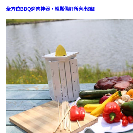
全方位BBQ烤肉神器，輕鬆備好所有串燒!!