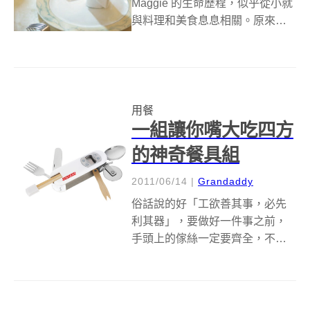
Maggie 的生命歷程，似乎從小就
與料理和美食息息相關。原來，
老學究的父親不僅愛吃，更懂
「吃」，而自己的母親和 13 個姑
姑們更是個個廚藝精湛，家人聚
餐的話題離不開料理，廚房也是
她最佳的玩樂場所，千變萬化的...
用餐
一組讓你嘴大吃四方
的神奇餐具組
2011/06/14
|
Grandaddy
俗話說的好「工欲善其事，必先
利其器」，要做好一件事之前，
手頭上的傢絲一定要齊全，不然
就可能落入巧婦難為無米之吹的
窘境啊！同樣地，近來環保風氣
盛行，出門在外用餐許多人都開
始自備環保筷，但是有時候你永