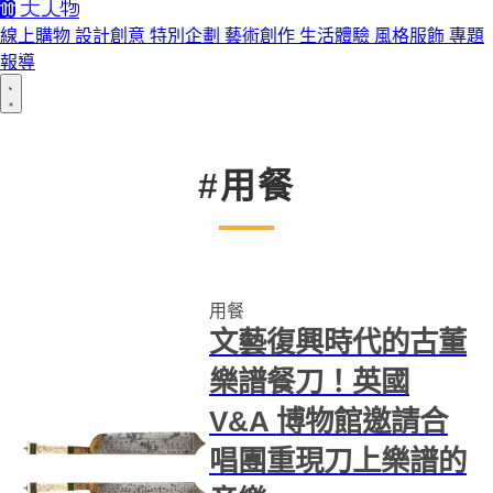
線上購物
設計創意
特別企劃
藝術創作
生活體驗
風格服飾
專題
報導
#用餐
用餐
文藝復興時代的古董
樂譜餐刀！英國
V&A 博物館邀請合
唱團重現刀上樂譜的