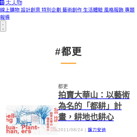
線上購物
設計創意
特別企劃
藝術創作
生活體驗
風格服飾
專題
報導
#都更
都更
拍賣大華山：以藝術
為名的「都耕」計
畫，耕地也耕心
2011/08/24
|
鐮刀安迪