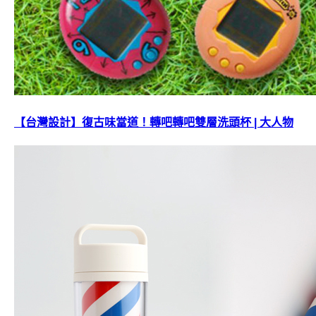
【台灣設計】復古味當道！轉吧轉吧雙層洗頭杯 | 大人物