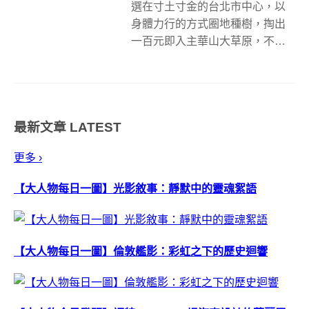
選在寸土寸金的台北市中心，以
身體力行的方式圈地種樹，掏出
一百元即入主華山大草原，不破
壞不重建，以樹木取代建築，化
都更為都耕，邀請市民親手種下
樹苗，進行大台北城的綠色都耕
計畫。2011年為聯合國（UN）宣
最新文章
LATEST
布為國際森林年，計畫目標在於
扭轉全球森...
更多 ›
【大人物每日一圖】光影敘事：靜默中的靈魂絮語
【大人物每日一圖】倫敦艦影：彩虹之下的歷史迴響