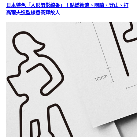
日本特色「人形剪影線香」！點燃衝浪、閱讀、登山、打
高爾夫造型線香祭拜故人