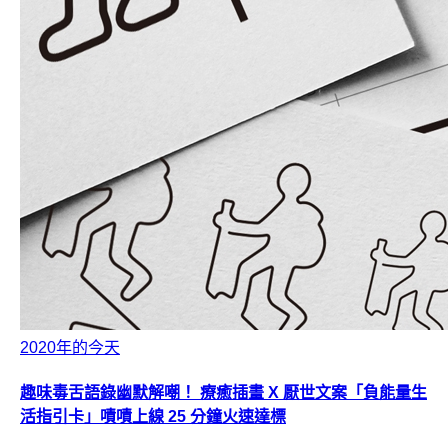
2020年的今天
趣味毒舌語錄幽默解嘲！ 療癒插畫 X 厭世文案「負能量生
活指引卡」嘖嘖上線 25 分鐘火速達標