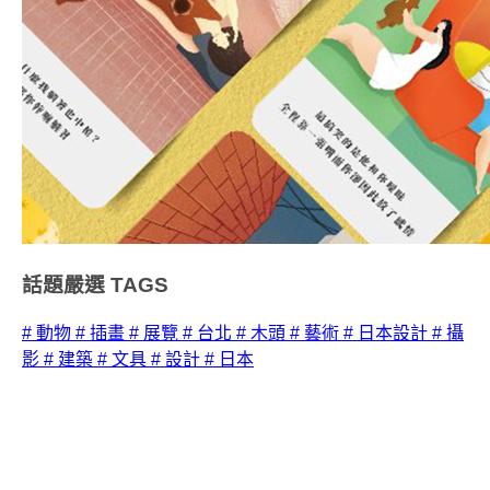
話題嚴選
TAGS
# 動物
# 插畫
# 展覽
# 台北
# 木頭
# 藝術
# 日本設計
# 攝
影
# 建築
# 文具
# 設計
# 日本