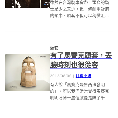
雖然在台灣騎車會帶上頭套的騎
士是少之又少，但一條耐用舒適
的頭巾、頭套不但可以稍微阻隔
髒空氣，還可以替脖子防曬，冬
天的時候起到保暖的作用，夏天
的則是擁有吸濕排汗的功能，而
且還能讓安全帽更好套上，好處
頭套
其實相當多！如果各位覺得帶上
有了馬賽克頭套，丟
頭套看起來還是有...
臉時刻也很從容
2012/08/06
|
討喜小姐
有人說「馬賽克是魯西法發明
的」，所以我們常常覺得馬賽克
明明薄薄一層但就像是隔了千江
水萬重山，馬賽克就像是雙面刃
一樣，既可以把我們想看的東西
隔起來完全不知所云，又可以保