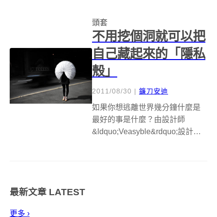
護自己的隱私讓我們倍感安全。
頭套
現在這種資訊爆炸的時代，不能
不用挖個洞就可以把
依賴網站設定的年代...
自己藏起來的「隱私
殼」
2011/08/30
|
鐮刀安迪
如果你想逃離世界幾分鐘什麼是
最好的事是什麼？由設計師
&ldquo;Veasyble&rdquo;設計的
隱私殼像是一個手風琴般摺疊的
頭套，可以在這人來人往的都市
裡建立你一個私人的小小手風琴
庇護所，讓你擺脫這瘋狂的世界
最新文章
LATEST
幾分鐘。身處在車水馬龍的世...
更多 ›