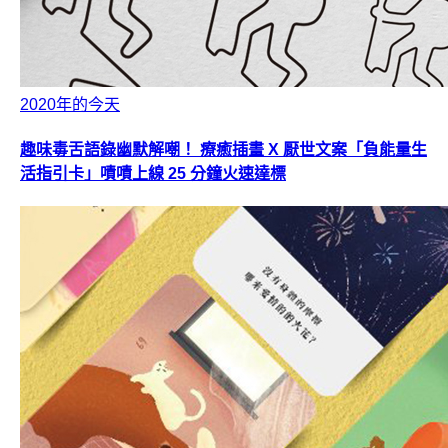
2020年的今天
趣味毒舌語錄幽默解嘲！ 療癒插畫 X 厭世文案「負能量生
活指引卡」嘖嘖上線 25 分鐘火速達標