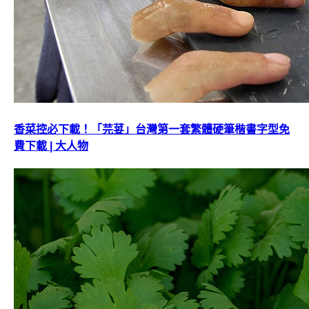
香菜控必下載！「芫荽」台灣第一套繁體硬筆楷書字型免
費下載 | 大人物