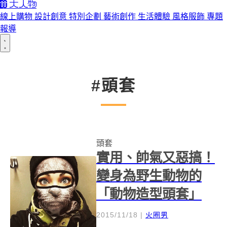
線上購物
設計創意
特別企劃
藝術創作
生活體驗
風格服飾
專題
報導
#頭套
頭套
實用、帥氣又惡搞！
變身為野生動物的
「動物造型頭套」
2015/11/18
|
火圈男