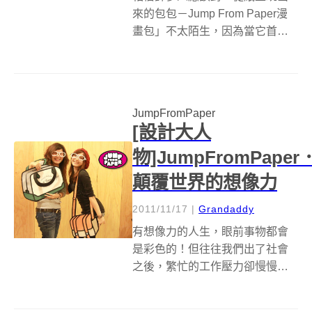
來的包包－Jump From Paper漫
畫包」不太陌生，因為當它首次
在新一代設計展現身時就註定成
為大家的目光焦點，在正式量產
後更是短時間內一路紅到國外又
紅回台灣，不少設計雜誌與網站
JumpFromPaper
都爭相報導，大人物也曾專訪過
[設計大人
兩...
物]JumpFromPaper
顛覆世界的想像力
2011/11/17
|
Grandaddy
有想像力的人生，眼前事物都會
是彩色的！但往往我們出了社會
之後，繁忙的工作壓力卻慢慢消
耗了你我的想像力，但是透過設
計的魔力，我們可以輕易地重拾