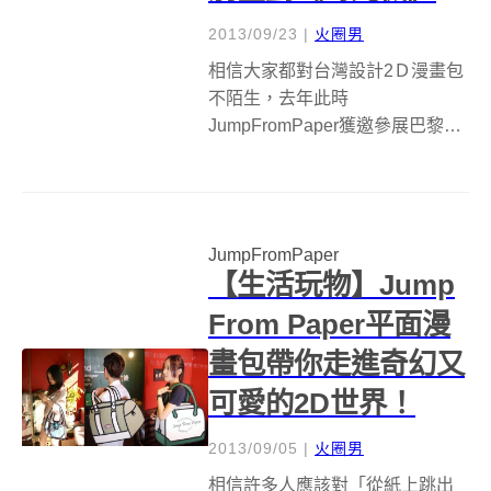
2013/09/23
|
火圈男
相信大家都對台灣設計2Ｄ漫畫包
不陌生，去年此時
JumpFromPaper獲邀參展巴黎時
尚周，以一貫的幽默態度挑戰巴
黎時尚殿堂，受到國際買家和媒
體的高度關注，時尚部落客倫敦
Susie Lau (Style Bubble)、美國
JumpFromPaper
前五大部落格新星...
【生活玩物】Jump
From Paper平面漫
畫包帶你走進奇幻又
可愛的2D世界！
2013/09/05
|
火圈男
相信許多人應該對「從紙上跳出