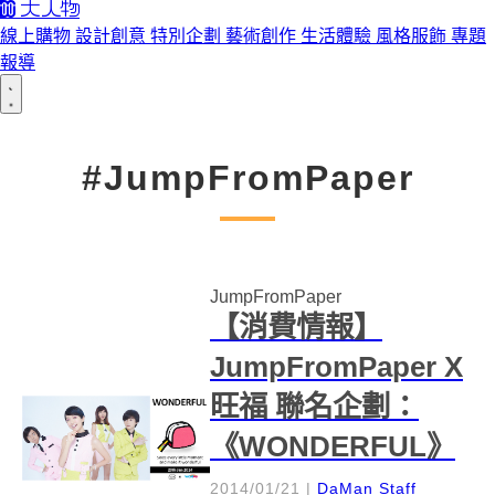
線上購物
設計創意
特別企劃
藝術創作
生活體驗
風格服飾
專題
報導
#JumpFromPaper
JumpFromPaper
【消費情報】
JumpFromPaper X
旺福 聯名企劃：
《WONDERFUL》
2014/01/21
|
DaMan Staff