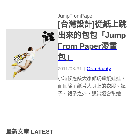
童心與想像力。相信大家小時候
都玩過紙娃娃，除了身上的衣
JumpFromPaper
服、裙子、褲子等，我們還可以
[台灣設計]從紙上跳
幫紙娃娃加上包包、...
出來的包包「Jump
From Paper漫畫
包」
2011/08/31
|
Grandaddy
小時候應該大家都玩過紙娃娃，
而且除了紙片人身上的衣服、褲
子、裙子之外，通常還會幫她們
配上手提包等配件，這樣紙娃娃
才能體面的出去見客，到了我們
長大後，就隨著我們的社會化而
將這樣簡單而愉快的記憶給遺
最新文章
LATEST
忘，所幸有個俏皮又童趣的台灣