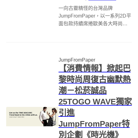
一向古靈精怪的台灣品牌
JumpFromPaper，以一系列2D平
面包款持續席捲歐美各大時尚
周，從巴黎、米蘭到倫敦部落客
Susie Lau在紐約時尚周的穿搭。
JumpFromPaper以“生活不要太認
真”的哲學自居，挑戰世人對時尚
JumpFromPaper
的想像。20...
【消費情報】掀起巴
黎時尚周復古幽默熱
潮－松菸誠品
25TOGO WAVE獨家
引進
JumpFromPaper特
別企劃《時光機》