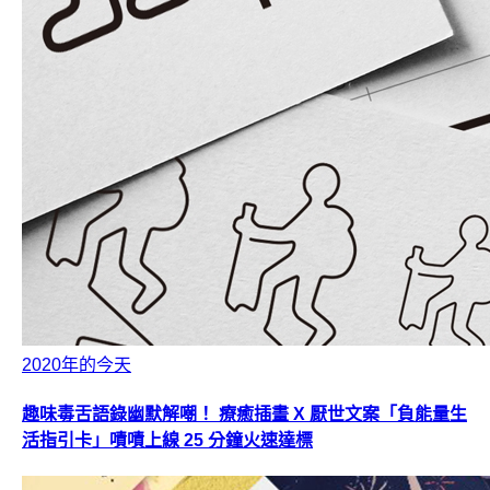
2020年的今天
趣味毒舌語錄幽默解嘲！ 療癒插畫 X 厭世文案「負能量生
活指引卡」嘖嘖上線 25 分鐘火速達標