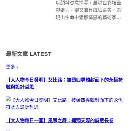
以顏料恣意揮灑，展現色彩堆疊
與張力，卻又兼具纖細柔美，表
現出生命中濃郁情感的藝術家
Emily Liu 劉白雪，作品展覽活躍
遊歷世界各地，巡迴北歐瑞典、
丹麥、法國巴黎、吉維尼莫內花
園、中國等地，經過疫情 3 年的
最新文章
LATEST
蟄伏與沉潛創作，如今將於 AR...
更多 ›
【大人物今日發明】艾比路：披頭四專輯封面下的永恆符
號與設計哲思
【大人物每日一圖】風箏之舞：翱翔天際的詩意長卷