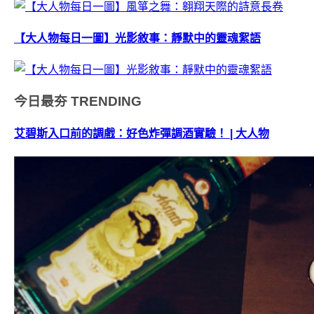
【大人物每日一圖】光影敘事：靜默中的靈魂絮語
今日最夯
TRENDING
艾碧斯入口前的調戲：好色炸彈調酒實驗！ | 大人物