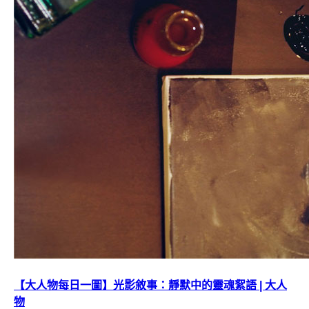
【大人物每日一圖】光影敘事：靜默中的靈魂絮語 | 大人
物