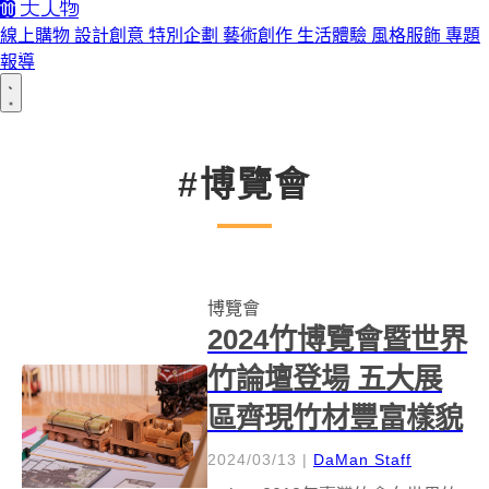
線上購物
設計創意
特別企劃
藝術創作
生活體驗
風格服飾
專題
報導
#博覽會
博覽會
2024竹博覽會暨世界
竹論壇登場 五大展
區齊現竹材豐富樣貌
2024/03/13
|
DaMan Staff