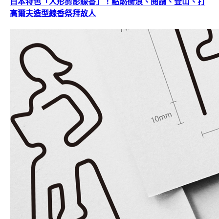
日本特色「人形剪影線香」！點燃衝浪、閱讀、登山、打
高爾夫造型線香祭拜故人