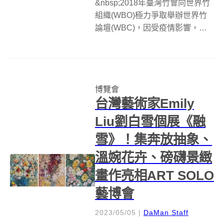
&nbsp;2018年臺灣竹會向世界竹
組織(WBO)極力爭取舉辦世界竹
論壇(WBC)，因受疫情影響，至
2022年世界竹組織始確認2024年
第12屆世界竹論壇於臺灣舉辦，
在行政院的支持下，農業部林業
及自然保育署攜手文化部國立臺
博覽會
灣工藝研究發展中...
台灣藝術家Emily
Liu劉白雪個展《融
雪》！集奔放抽象、
溫婉花卉、磅礴景緻
畫作亮相ART SOLO
藝博會
2023/05/05
|
DaMan Staff