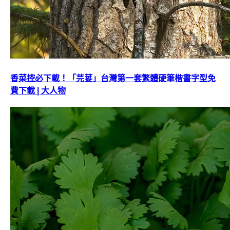
香菜控必下載！「芫荽」台灣第一套繁體硬筆楷書字型免
費下載 | 大人物