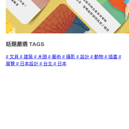
話題嚴選
TAGS
# 文具
# 建築
# 木頭
# 藝術
# 攝影
# 設計
# 動物
# 插畫
#
展覽
# 日本設計
# 台北
# 日本