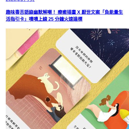
趣味毒舌語錄幽默解嘲！ 療癒插畫 X 厭世文案「負能量生
活指引卡」嘖嘖上線 25 分鐘火速達標