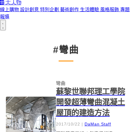
線上購物
設計創意
特別企劃
藝術創作
生活體驗
風格服飾
專題
報導
#彎曲
彎曲
蘇黎世聯邦理工學院
開發超薄彎曲混凝土
屋頂的建造方法
2017/10/22
|
DaMan Staff