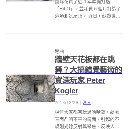
團隊花費了近 4 年準備打造
「HiLO」，並耗費 6 個月打造了
這項測試屋頂。 近日，蘇黎世聯
邦理工學院（ETH Zurich）的研
究人員開發出一種全新的建造方
式，運用混凝土打造出超薄且具
弧度曲線的屋頂。經測試的新型
彎曲
範本系統將於明年首次在實...
牆壁天花板都在跳
舞？大搞錯覺藝術的
資深玩家 Peter
Kogler
2016/12/29
|
漁人
相信大家都有玩過哈哈鏡，藉著
表面凸凹不平的鏡面，引起的不
規則光線反射與聚焦，反映人像