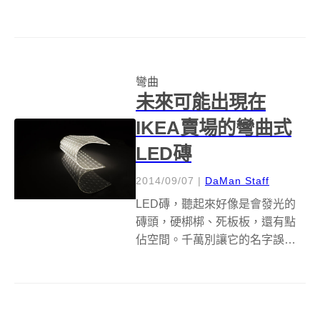
及物件的扭曲面貌，常見的變換
效果有高矮胖瘦四種，看到有趣
的自己，總是令人發笑。然而，
若是整個空間都是哈哈鏡呢？四
彎曲
面牆壁都是曲折的形式呢？這樣
未來可能出現在
應該會讓人頭暈想...
IKEA賣場的彎曲式
LED磚
2014/09/07
|
DaMan Staff
LED磚，聽起來好像是會發光的
磚頭，硬梆梆、死板板，還有點
佔空間。千萬別讓它的名字誤解
你，事實上，蘇格蘭新創公司
Design LED Products (DLP)口中
的LED磚，完全不是這麼一回
事。DLP所開發出來的LED磚，