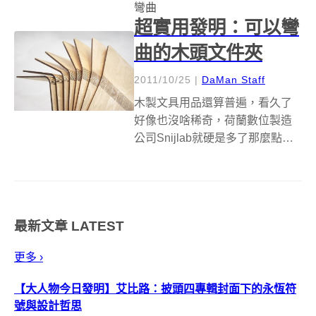
彎曲
不但薄，還具有...
超實用發明：可以彎
曲的木頭文件夾
2011/10/25
|
DaMan Staff
木製文具用品還算普遍，看久了
好像也沒啥稀奇，荷蘭數位製造
公司Snijlab就硬是多了那麼點巧
思，利用雷射切割技術，在木板
進行各式切割，讓木板可以彎
曲、摺疊而不斷裂，當成文件
夾、筆記本封面等都非常適合。
最新文章
LATEST
白樺木經過精細切割之後，表面
看起來平滑工...
更多 ›
【大人物今日發明】艾比路：披頭四專輯封面下的永恆符
號與設計哲思