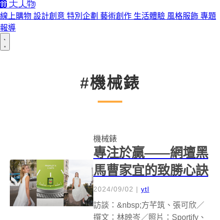
線上購物
設計創意
特別企劃
藝術創作
生活體驗
風格服飾
專題
報導
#機械錶
機械錶
專注於贏——網壇黑
馬曹家宜的致勝心訣
2024/09/02
|
ytl
訪談：&nbsp;方芊筑、張可欣／
撰文：林映岑／照片：Sportify、