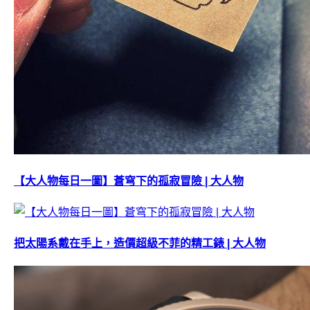
【大人物每日一圖】蒼穹下的孤寂冒險 | 大人物
把太陽系戴在手上，造價超級不菲的精工錶 | 大人物