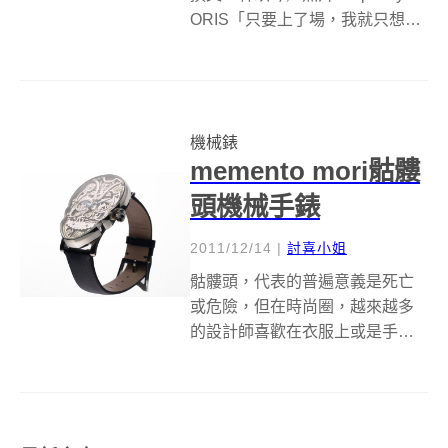
ORIS「只要上了場，我就只想著
如何贏球。」當曹家宜沈穩且平
靜地透露真實心聲時，在場的所
有人都懾服於她那自信從容且坦
率不造作的態度。&nbsp;是啊，
機械錶
對於一名運動員來說...
memento mori骷髏
頭機械手錶
2011/12/14
|
討喜小姐
骷髏頭，代表的普遍意義是死亡
或危險，但在時尚圈，越來越多
的設計師喜歡在衣服上或是手錶
配件上使用這個符號，結果骷髏
頭符號不僅讓人沒有任何危險
感，還反而讓人越看越愛。 一個
剛從藝術學院畢業的大學生設計