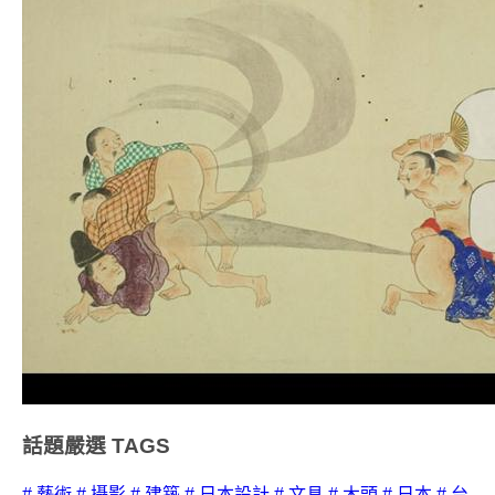
話題嚴選
TAGS
# 藝術
# 攝影
# 建築
# 日本設計
# 文具
# 木頭
# 日本
# 台