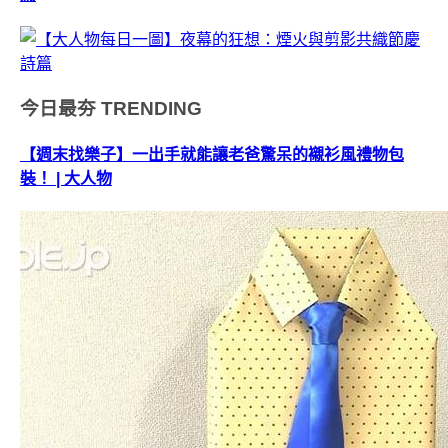
今日最夯
TRENDING
【週末找樂子】一出手就能讓老爸驚呆的襯衫風禮物包
裝！ | 大人物