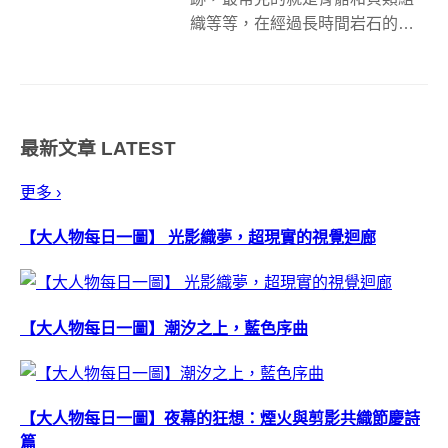
織等等，在經過長時間岩石的壓
縮之後，生物遺體變得像是石頭
一樣的東西，這些物件被古生物
學家挖出來之後，就可以研究並
且瞭解以前曾經在此地出現過什
最新文章
LATEST
麼生物，進而成為證據。 而其實
有些電影情節，...
更多 ›
【大人物每日一圖】 光影織夢，超現實的視覺迴廊
【大人物每日一圖】潮汐之上，藍色序曲
【大人物每日一圖】夜幕的狂想：煙火與剪影共織節慶詩
篇