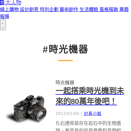
線上購物
設計創意
特別企劃
藝術創作
生活體驗
風格服飾
專題
報導
#時光機器
時光機器
一起搭乘時光機到未
來的80萬年後吧！
2012/01/06
|
討喜小姐
化石通常是存在岩石中的生物遺
跡，最常見的就是骨骼和貝類組