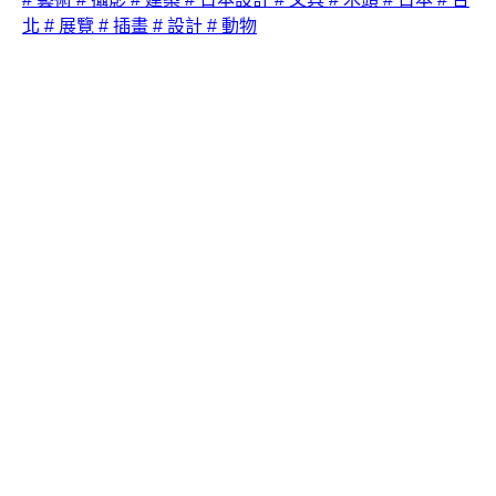
北
# 展覽
# 插畫
# 設計
# 動物