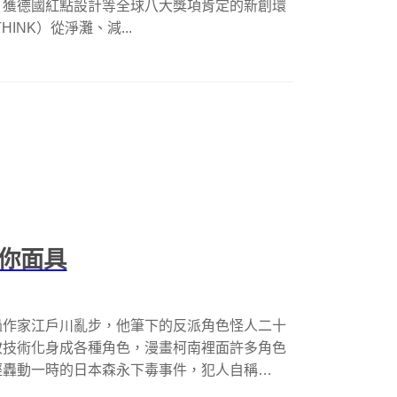
」獲德國紅點設計等全球八大獎項肯定的新創環
HINK）從淨灘、減...
迷你面具
過作家江戶川亂步，他筆下的反派角色怪人二十
妝技術化身成各種角色，漫畫柯南裡面許多角色
經轟動一時的日本森永下毒事件，犯人自稱