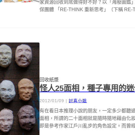
家資源回收到底做得好不好？以「海廢圖鑑
保團體 「RE-THINK 重新思考」（下稱 RE-T
回收紙漿
怪人25面相，種子專用的
2012/01/09
|
討喜小姐
有在看日本推理小說的朋友，一定多少都聽
面相，所謂的二十面相就是隨時隨地藉由化
即是參考作家江戶川亂步的角色設定。而曾
「怪...