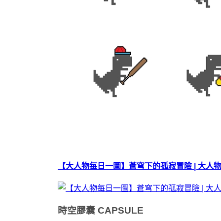
【大人物每日一圖】蒼穹下的孤寂冒險 | 大人
時空膠囊
CAPSULE