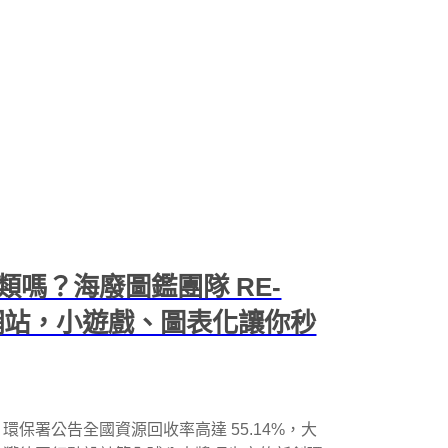
嗎？海廢圖鑑團隊 RE-
」網站，小遊戲、圖表化讓你秒
保署公告全國資源回收率高達 55.14%，大