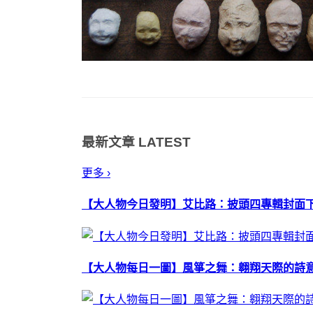
最新文章
LATEST
更多 ›
【大人物今日發明】艾比路：披頭四專輯封面
【大人物每日一圖】風箏之舞：翱翔天際的詩