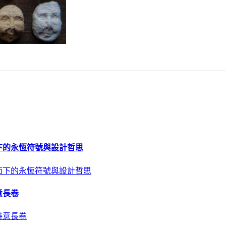
下的永恆符號與設計哲思
意長卷