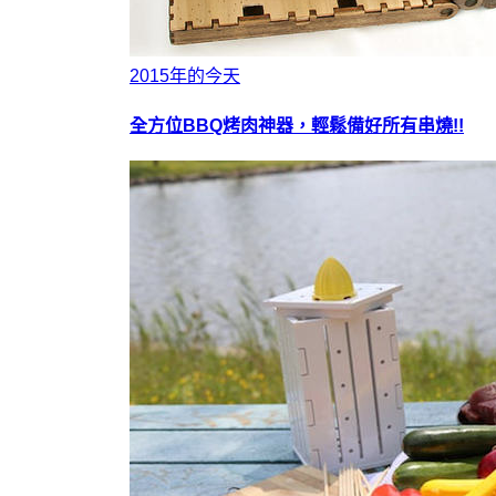
2015年的今天
全方位BBQ烤肉神器，輕鬆備好所有串燒!!