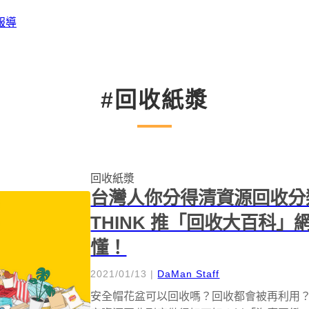
報導
#回收紙漿
回收紙漿
台灣人你分得清資源回收分類
THINK 推「回收大百科
懂！
2021/01/13
|
DaMan Staff
安全帽花盆可以回收嗎？回收都會被再利用？環