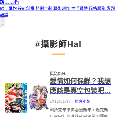
線上購物
設計創意
特別企劃
藝術創作
生活體驗
風格服飾
專題
報導
#攝影師Hal
攝影師Hal
愛情如何保鮮？我想
應該是真空包裝吧…
2012/01/17
|
討喜小姐
剛跨完年準備要過新年，過完新
年拿完紅包應該就是等著閃爆所