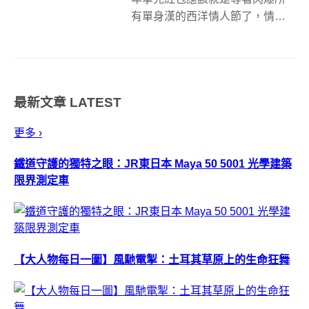
有單身漢的西洋情人節了，情人
節印象最深刻的，大概就是路邊
會出現許多拿著花束感覺有打扮
過的雄性大軍了，而女孩子們也
會用整個年度最漂亮的裝扮出
最新文章
LATEST
現，喜滋滋的穿著小短裙奔跑過
去。（顯示為拿出機...
更多 ›
鐵道守護的獨特之眼：JR東日本 Maya 50 5001 光學建築
限界測定車
【大人物每日一圖】風馳電掣：土耳其草原上的生命狂舞