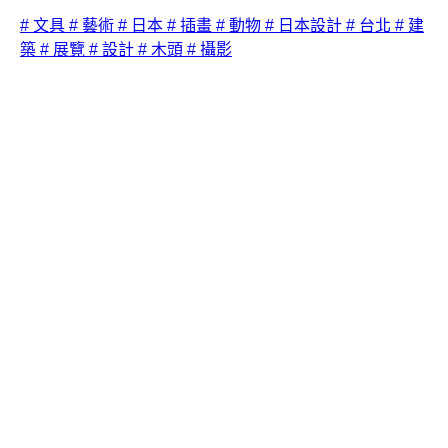
# 文具
# 藝術
# 日本
# 插畫
# 動物
# 日本設計
# 台北
# 建
築
# 展覽
# 設計
# 木頭
# 攝影