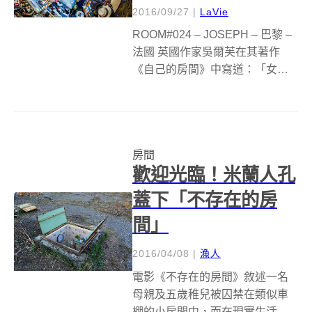
2016/09/27
|
LaVie
ROOM#024 – JOSEPH – 巴黎 –
法國 英國作家吳爾芙在其著作
《自己的房間》中寫道：「女人
要有自己的房間。」房間是一個
人最私密的歸屬，在屬於你的空
間裡，可以思考、創作和流瀉情
緒能量，上了鎖，未經允許，沒
房間
有任何人可以打擾你的世...
歡迎光臨！米蘭人孔
蓋下「不存在的房
間」
2016/04/08
|
漁人
電影《不存在的房間》敘述一名
母親及五歲稚兒被囚禁在類似車
棚的小房間中，而在現實生活