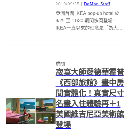
2019/09/25
|
DaMan Staff
亞洲首間 IKEA pop-up hotel 於
9/25 至 11/30 期間快閃登場！
IKEA一直以來的理念是「為大多
數人創造更美好的生活」，一夜
好眠就是開始美好生活的關鍵，
臥室佈置關乎生活品質，為了讓
消費者能夠親身體驗好臥室的各
房間
種可能...
寂寞大師愛德華霍普
《西部旅館》畫中房
間實體化！真實尺寸
名畫入住體驗再＋1
美國維吉尼亞美術館
登場