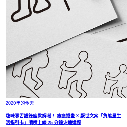
2020年的今天
趣味毒舌語錄幽默解嘲！ 療癒插畫 X 厭世文案「負能量生
活指引卡」嘖嘖上線 25 分鐘火速達標