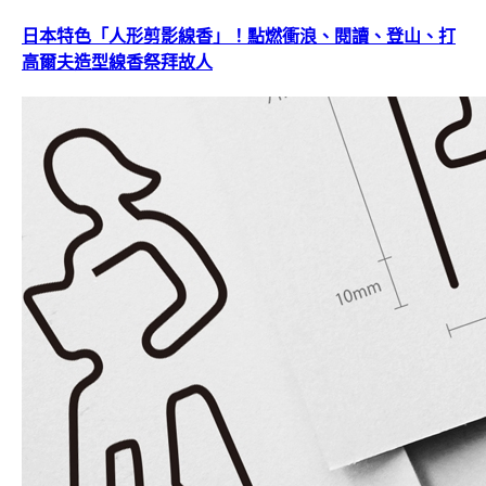
日本特色「人形剪影線香」！點燃衝浪、閱讀、登山、打
高爾夫造型線香祭拜故人