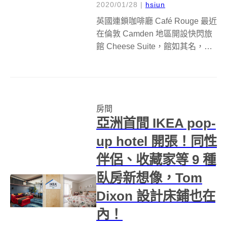
2020/01/28
|
hsiun
英國連鎖咖啡廳 Café Rouge 最近
在倫敦 Camden 地區開設快閃旅
館 Cheese Suite，館如其名，從
壁紙、地毯、墊子到床鋪等，全
部都是以起司為主題，可說是從
踏進旅館的那一刻起，就被滿滿
的起司給包圍住，館方甚至還準
房間
備了巨型...
亞洲首間 IKEA pop-
up hotel 開張！同性
伴侶、收藏家等 9 種
臥房新想像，Tom
Dixon 設計床鋪也在
內！