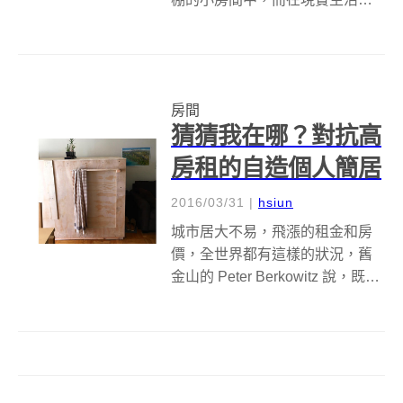
中，也有人在人孔蓋下築起了
「麻雀雖小，五臟俱全」的居家
空間，但這可不是什麼綁架案，
而是來自米蘭藝術家的裝置藝
房間
術。 定居在義大利米蘭的
猜猜我在哪？對抗高
Biancoshock，...
房租的自造個人簡居
2016/03/31
|
hsiun
城市居大不易，飛漲的租金和房
價，全世界都有這樣的狀況，舊
金山的 Peter Berkowitz 說，既然
租不起，那我自己做一間總可以
了吧！ Peter Berkowitz 選擇在朋
友的客廳租下一塊小小的空間，
打造出一座長2.4公尺、寬1公尺...