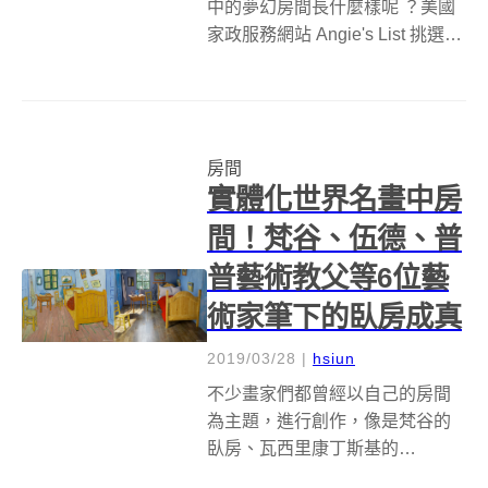
中的夢幻房間長什麼樣呢 ？美國
家政服務網站 Angie's List 挑選了
七個幸運的小朋友，將他們心目
中的夢幻房間，從畫紙搬到現實
生活，孩子們不受限制的想像
力，總是能帶給大家無與倫比的
房間
驚艷與讚嘆，像是 7 歲的...
實體化世界名畫中房
間！梵谷、伍德、普
普藝術教父等6位藝
術家筆下的臥房成真
2019/03/28
|
hsiun
不少畫家們都曾經以自己的房間
為主題，進行創作，像是梵谷的
臥房、瓦西里康丁斯基的
Interior(My Dining Room)，這些