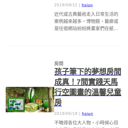
2019/09/11
|
hsiun
近代或古典藝術走入日常生活的
案例越來越多，博物館、藝廊或
是住宿網站紛紛將畫家們在紙上
創作的房間帶到現實生活，邀請
大家住一晚，從梵谷的《在亞爾
的臥室（Bedroom in Arles）》，
到最近寂寞大師愛德華霍普
房間
Edward Hopper ...
孩子筆下的夢想房間
成真！7間實踐天馬
行空圖畫的溫馨兒童
房
2019/05/18
|
hsiun
不曉得各位大人物，小時候心目