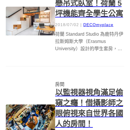
懸吊式臥室！荷蘭 5
坪機能齊全學生公寓
2018/07/02
|
DECOmyplace
荷蘭 Standard Studio 為鹿特丹伊
拉斯姆斯大學（Erasmus
University）設計的學生套房，透
過鐵件吊床、結合階梯與收納的
木作櫃格、衛浴及廚房共用水槽
等巧思，在面積 5.4 坪的小空間內
設計出完整生活機能的住宅。
房間
室...
以監視器視角滿足偷
窺之癮！借攝影師之
眼俯視來自世界各國
人的房間！