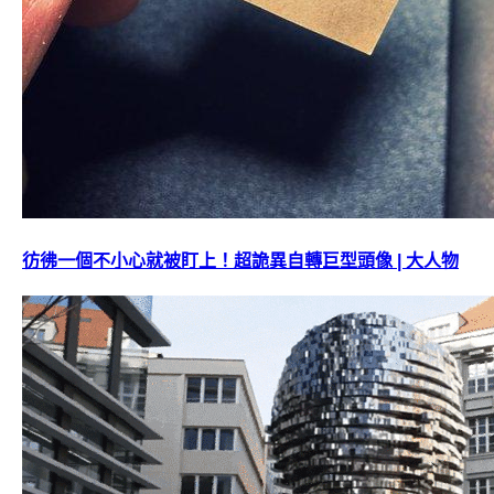
彷彿一個不小心就被盯上！超詭異自轉巨型頭像 | 大人物