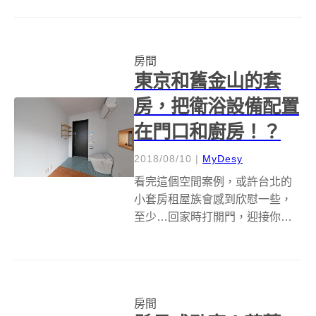
作品除了算是藝術家們的自我表
達，某種程度上，也可以帶領後
人一窺那個年代的室內裝潢趨
房間
勢，對於總是要求新求變、求...
東京和舊金山的套
房，把衛浴設備配置
在門口和廚房！？
2018/08/10
|
MyDesy
看完這個空間案例，或許台北的
小套房租屋族會感到欣慰一些，
至少…回家時打開門，迎接你的
不會是一個馬桶！ 東京的居住空
間，和台北相比更是寸土寸金，
Twitter 用戶 Lycis 日前分享了一
個特殊的空間規劃案例，一般隱
房間
密的馬桶竟然配置在「大門...