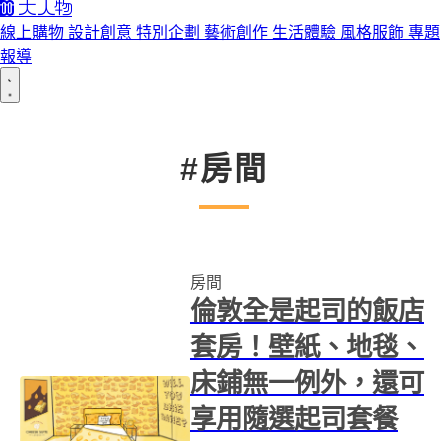
線上購物
設計創意
特別企劃
藝術創作
生活體驗
風格服飾
專題
報導
#房間
房間
倫敦全是起司的飯店
套房！壁紙、地毯、
床鋪無一例外，還可
享用隨選起司套餐