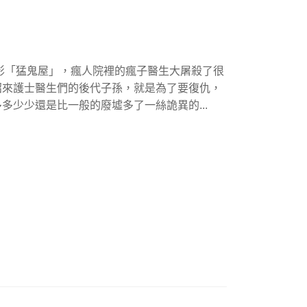
電影「猛鬼屋」，瘋人院裡的瘋子醫生大屠殺了很
招來護士醫生們的後代子孫，就是為了要復仇，
多少少還是比一般的廢墟多了一絲詭異的...