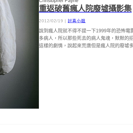
Christopher Payne
重返破舊瘋人院廢墟攝影集
2012/02/19
|
討喜小姐
說到瘋人院就不得不提一下1999年的恐怖
多病人，所以那些死去的病人鬼魂，默默的
這樣的劇情，說起來荒唐但是瘋人院的廢墟多