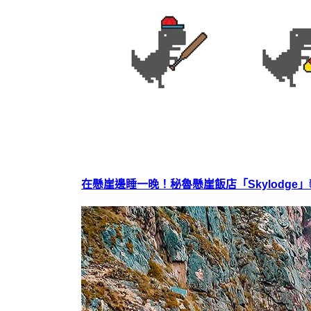
在懸崖邊睡一晚！秘魯懸崖飯店「Skylodge」