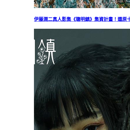
伊藤潤二真人影集《聰明鎮》集資計畫！還原十