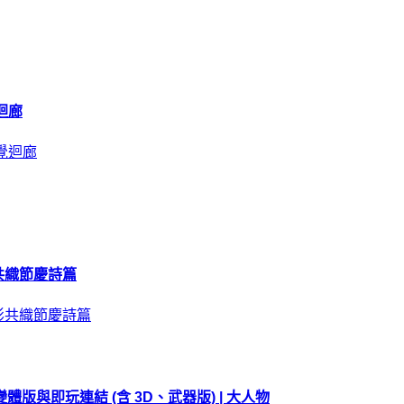
迴廊
共織節慶詩篇
變體版與即玩連結 (含 3D、武器版) | 大人物