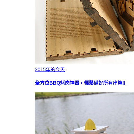
2015年的今天
全方位BBQ烤肉神器，輕鬆備好所有串燒!!