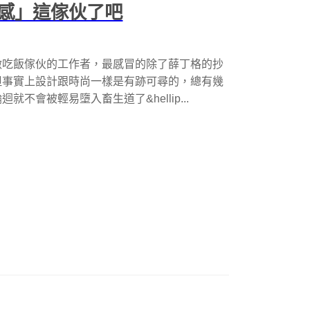
感」這傢伙了吧
做吃飯傢伙的工作者，最感冒的除了薛丁格的抄
但事實上設計跟時尚一樣是有跡可尋的，總有幾
會被輕易墮入畜生道了&hellip...