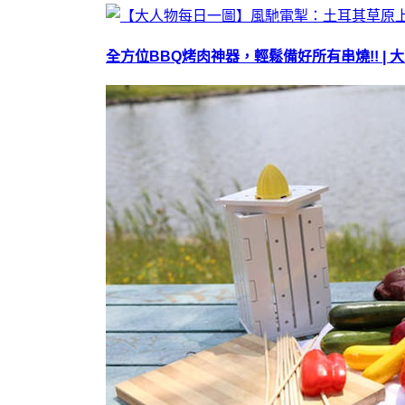
全方位BBQ烤肉神器，輕鬆備好所有串燒!! | 