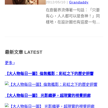
2012/05/10
|
Grandaddy
在廚藝界流傳著一句話：「只要
有心，人人都可以是食神！」同
樣地，在設計圈也有這麼一句
話：「只要用對方法，拎北就是
設計師！」許多人都憧憬從事設
計領域，但是要成為一位設計師
就非得要念設計科系呢？或要出
最新文章
LATEST
國逛很多設計展呢？難道素人就
不能成為設計師嗎？...
更多 ›
【大人物每日一圖】倫敦艦影：彩虹之下的歷史迴響
【大人物每日一圖】 光影織夢，超現實的視覺迴廊