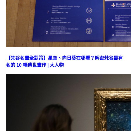
【梵谷名畫全對策】星空、向日葵在哪看？解密梵谷最有
名的 10 幅傳世畫作 | 大人物