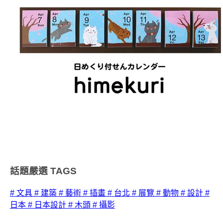
話題嚴選
TAGS
# 文具
# 建築
# 藝術
# 插畫
# 台北
# 展覽
# 動物
# 設計
#
日本
# 日本設計
# 木頭
# 攝影