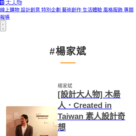
線上購物
設計創意
特別企劃
藝術創作
生活體驗
風格服飾
專題
報導
#楊家斌
楊家斌
[設計大人物] 木昜
人．Created in
Taiwan 素人設計奇
想