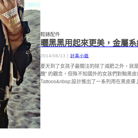
鞋錶配件
曬黑黑用起來更美，金屬系
2014/06/13
|
討喜小姐
夏天到了女孩子最關注的除了減肥之外，就是
醜” 的觀念，但殊不知國外的女孩們對黝黑皮膚更
Tattoos&nbsp;設計推出了一系列用在黑皮膚