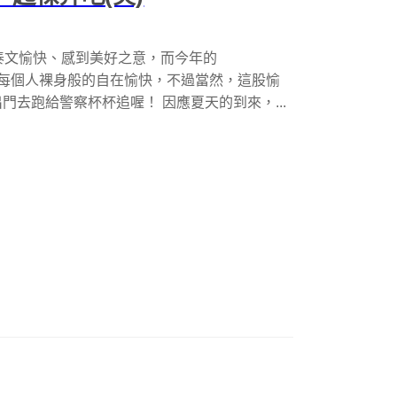
於泰文愉快、感到美好之意，而今年的
給每個人裸身般的自在愉快，不過當然，這股愉
去跑給警察杯杯追喔！ 因應夏天的到來，...