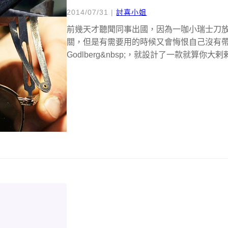
2014/07/31
|
討喜小姐
前幾天才聽聞同事出國，因為一咖小瑞士刀
關，但是有需要用的時候又會悔恨自己沒有帶出來，由
Godlberg&nbsp;，就設計了一款就算你大剌