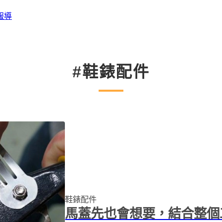
報導
#鞋錶配件
鞋錶配件
馬蓋先也會想要，結合整個