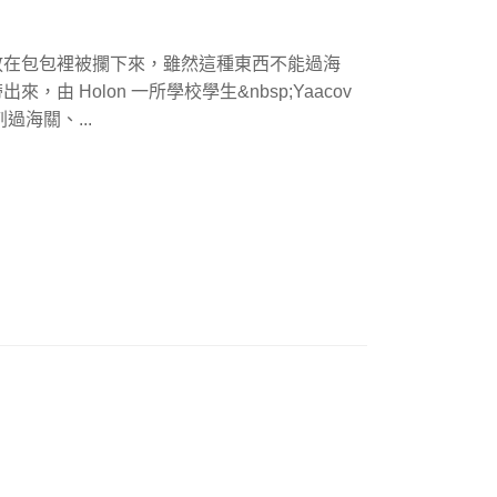
放在包包裡被攔下來，雖然這種東西不能過海
 Holon 一所學校學生&nbsp;Yaacov
剌過海關、...