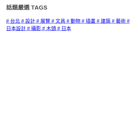
話題嚴選
TAGS
# 台北
# 設計
# 展覽
# 文具
# 動物
# 插畫
# 建築
# 藝術
#
日本設計
# 攝影
# 木頭
# 日本