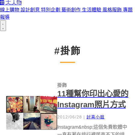
線上購物
設計創意
特別企劃
藝術創作
生活體驗
風格服飾
專題
報導
#掛飾
掛飾
11種幫你印出心愛的
Instagram照片方式
2012/06/28
|
討喜小姐
Instagram&nbsp;這個免費軟體中
一直有著在排行裡居高不下的排