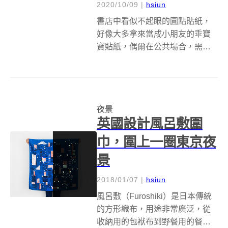
2020/10/09
|
hsiun
書店中看似不起眼的圓點貼紙，
好像大多拿來當成小朋友的乖寶
寶貼紙，偶爾在公共場合，需要
對人群進行分類、識別時，也派
得上用場，聽起來好像就是純粹
的工具類貼紙，殊不知在藝術家
大村雪乃眼中，這些貼紙可是和
夜景
夜景一樣美麗。 大村將攝影中常
英國設計風呂敷圍
用的散景技巧，...
巾，圍上一圈東京夜
景
2018/01/07
|
hsiun
風呂敷（Furoshiki）是日本傳統
的方形織布，用途非常廣泛，從
收納用的包袱布到野餐用的餐巾