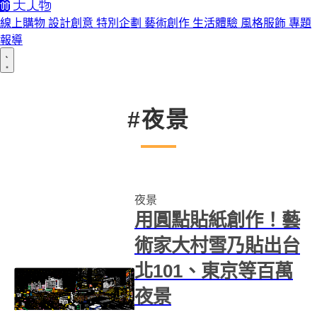
線上購物
設計創意
特別企劃
藝術創作
生活體驗
風格服飾
專題
報導
#夜景
夜景
用圓點貼紙創作！藝
術家大村雪乃貼出台
北101、東京等百萬
夜景