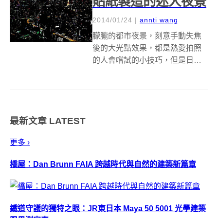
貼紙製造的迷人夜景
2014/01/24
|
annti wang
朦朧的都市夜景，刻意手動失焦
後的大光點效果，都是熱愛拍照
的人會嚐試的小技巧，但是日本
藝術家 Yukino Ohmura 卻來個反
其道而行，用相當"搞剛"的手法，
用好幾千張彩色貼紙來模擬黑夜
中的點點繁光，這可比按快門調
最新文章
LATEST
焦距來得困難許多阿！ 利...
更多 ›
橋屋：Dan Brunn FAIA 跨越時代與自然的建築新篇章
鐵道守護的獨特之眼：JR東日本 Maya 50 5001 光學建築