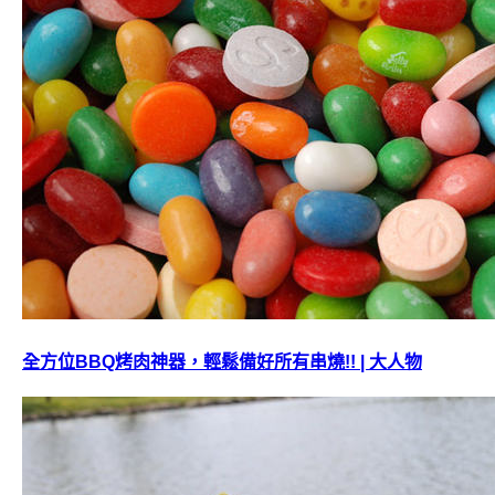
全方位BBQ烤肉神器，輕鬆備好所有串燒!! | 大人物