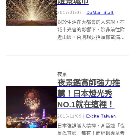
燈景城市
2017/01/07
|
DaMan Staff
對於生活在大都會的人來說，在
城市光害的影響下，除非前往附
近山區，否則想要抬頭仰望滿天
星斗並不是件容易的事。不過，
雖然無法看到自然光，但總有別
的方法可以體會光的美好，那就
是用人類的雙手打造出燈景環繞
夜景
的城市。 日本是一個燈光秀相當
夜景鑑賞師強力推
著名的國家，而...
薦！日本燈光秀
NO.1就在這裡！
2015/11/09
|
Excite Taiwan
日本強調職人精神，甚至連「夜
景鑑賞師」都有！而經過專業考