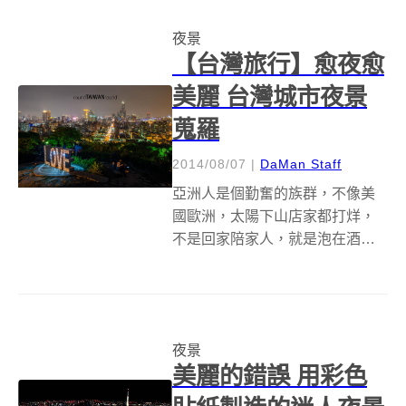
手中的照相機快門自然也停不下
夜景
來的瘋狂記錄，深怕錯過每一個
【台灣旅行】愈夜愈
最美的...
美麗 台灣城市夜景
蒐羅
2014/08/07
|
DaMan Staff
亞洲人是個勤奮的族群，不像美
國歐洲，太陽下山店家都打烊，
不是回家陪家人，就是泡在酒吧
喝到掛。台灣更是努力，不僅店
家開到九、十點，大的夜市更是
越晚越熱鬧，造就城市整夜燈火
通明的景致。也因為如此，看夜
夜景
景成為一種年輕人晚上打發時間
美麗的錯誤 用彩色
的好活動。今天 ...