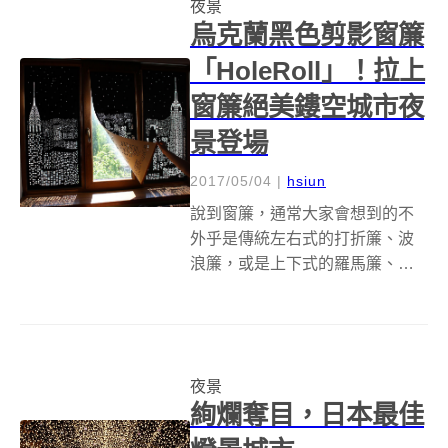
夜景
潮都比往常假日還要多很多，打
烏克蘭黑色剪影窗簾
開臉書、ig ...
「HoleRoll」！拉上
窗簾絕美鏤空城市夜
景登場
2017/05/04
|
hsiun
說到窗簾，通常大家會想到的不
外乎是傳統左右式的打折簾、波
浪簾，或是上下式的羅馬簾、捲
簾或是百葉窗，殊不知，其實窗
簾還有更美麗的選擇喔！為此一
間烏克蘭設計公司便推出名為
「HoleRoll」的鏤空遮光窗簾，
夜景
讓窗簾不再只有傳統遮光功能，
絢爛奪目，日本最佳
而是搖身一...