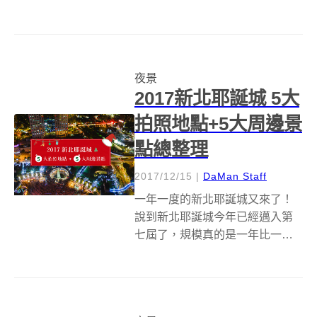
布到圍巾，各種你能想到的用
途，風呂敷都能滿足你。日本獨
立品牌 The Link Collective 過去
持續和日本工匠以及來自全世界
夜景
的藝術家合作...
2017新北耶誕城 5大
拍照地點+5大周邊景
點總整理
2017/12/15
|
DaMan Staff
一年一度的新北耶誕城又來了！
說到新北耶誕城今年已經邁入第
七屆了，規模真的是一年比一年
浩大，也越來越精緻了！ 身為板
橋人的大編，最近下班回家都能
明顯感受到，今年耶誕城真的非
常熱鬧！才開城兩週，平日的人