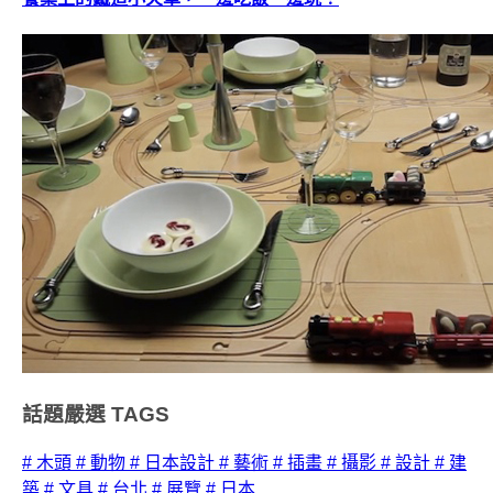
話題嚴選
TAGS
# 木頭
# 動物
# 日本設計
# 藝術
# 插畫
# 攝影
# 設計
# 建
築
# 文具
# 台北
# 展覽
# 日本