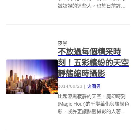
試認證的這些人，也於日前評選
出2015年最棒的illumination燈光
秀！那就是位於長崎的豪斯登堡
「花與光的王國」，這同時也是
這裡連續三年拿到冠軍！ 2010年
夜景
誕生的豪斯登堡燈光秀...
不放過每個精采時
刻！五彩繽紛的天空
靜態縮時攝影
2014/09/23
|
火圈男
比起漆黑寂靜的天空，魔幻時刻
(Magic Hour)的千變萬化與繽紛色
彩，或許更讓熱愛攝影的人著
迷！在短暫的時間內，天空的顏
色不斷變化，有時只需要一眨
眼，便立刻呈現不一樣的風貌，