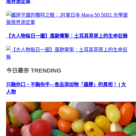
限界測定車
【大人物每日一圖】風馳電掣：土耳其草原上的生命狂舞
今日最夯
TRENDING
只融你口，不融你手---食品添加物「蟲膠」的真相！ | 大
人物