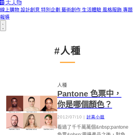
線上購物
設計創意
特別企劃
藝術創作
生活體驗
風格服飾
專題
報導
#人種
人種
Pantone 色票中，
你是哪個顏色？
2012/07/10
|
討喜小姐
看過了千千萬萬個&nbsp;pantone
色票&nbsp;周邊產品之後，對色