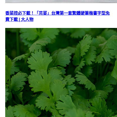
香菜控必下載！「芫荽」台灣第一套繁體硬筆楷書字型免
費下載 | 大人物