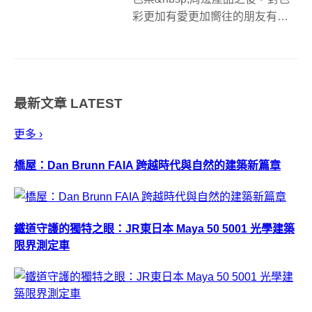
彩更加有愛更加嚮往的朋友有多
少？當你看著這些產品，選著自
己喜歡的顏色，看著色票穿搭自
己身上的衣服，用個不同色票顏
色的生活小物，殊不知！你整個
最新文章
LATEST
人根本就是云云眾生中的一...
更多 ›
橋屋：Dan Brunn FAIA 跨越時代與自然的建築新篇章
鐵道守護的獨特之眼：JR東日本 Maya 50 5001 光學建築
限界測定車