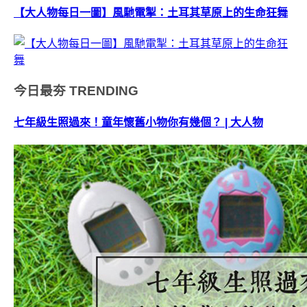
【大人物每日一圖】風馳電掣：土耳其草原上的生命狂舞
今日最夯
TRENDING
七年級生照過來！童年懷舊小物你有幾個？ | 大人物