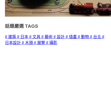
話題嚴選
TAGS
# 建築
# 日本
# 文具
# 藝術
# 設計
# 插畫
# 動物
# 台北
#
日本設計
# 木頭
# 展覽
# 攝影