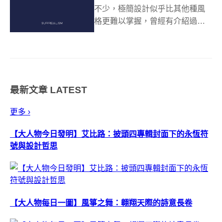
不少，極簡設計似乎比其他種風
格更難以掌握，曾經有介紹過迪
士尼卡通的極簡風、宮崎駿卡通
世界的極簡風，本篇將要把極簡
設計帶入一個新的領域，極簡藝
術的藝術！（好饒口阿）設計師
「Outmane Amahou」把極簡藝
最新文章
LATEST
術與...
更多 ›
【大人物今日發明】艾比路：披頭四專輯封面下的永恆符
號與設計哲思
【大人物每日一圖】風箏之舞：翱翔天際的詩意長卷