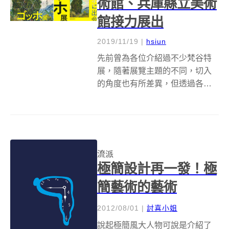
術館、兵庫縣立美術
館接力展出
2019/11/19
|
hsiun
先前曾為各位介紹過不少梵谷特
展，隨著展覽主題的不同，切入
的角度也有所差異，但透過各種
不同的面向進入梵谷的創作世
界，總是能多領略些什麼。日本
上野的森美術館從今年 10 月 11
日到 2020 年 1 月 13 日所舉行的
《梵谷展：改變人生的...
流派
極簡設計再一發！極
簡藝術的藝術
2012/08/01
|
討喜小姐
說起極簡風大人物可說是介紹了