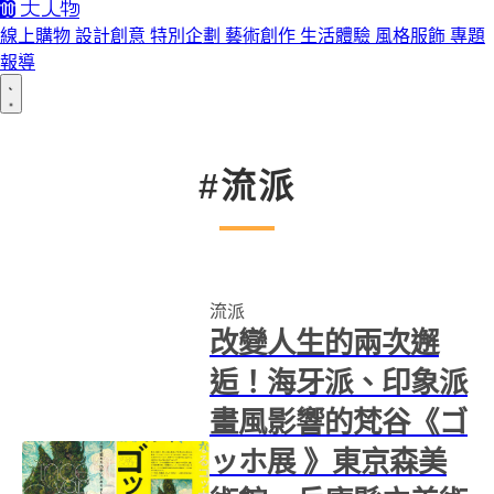
線上購物
設計創意
特別企劃
藝術創作
生活體驗
風格服飾
專題
報導
#流派
流派
改變人生的兩次邂
逅！海牙派、印象派
畫風影響的梵谷《ゴ
ッホ展 》東京森美