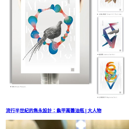
流行半世紀的雋永設計：龜甲萬醬油瓶 | 大人物