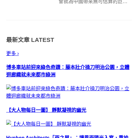
會就為中國帶來無可估算的巨大
商機，周邊商品京奧「吉祥物福
娃」更是造成搶購熱潮，同樣
地，即將在明年2010年舉行的溫
哥華冬季奧運會，也不免俗地推
最新文章
LATEST
出了一系列的吉祥物，就對於可
愛系公仔沒有抵...
更多 ›
博多車站前迎來綠色奇蹟：藤本壯介操刀明治公園，立體
迴廊織就未來都市綠洲
【大人物每日一圖】 靜默凝視的幽光
Hyphen Architects「雨之屋」：讓風雨陽光入室，重拾