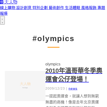
線上購物
設計創意
特別企劃
藝術創作
生活體驗
風格服飾
專題
報導
#olympics
olympics
2010年溫哥華冬季奧
運會公仔登場！
2009/12/23
|
news
一提起奧運會，就讓人想到無窮
無盡的商機！像是去年北京奧運