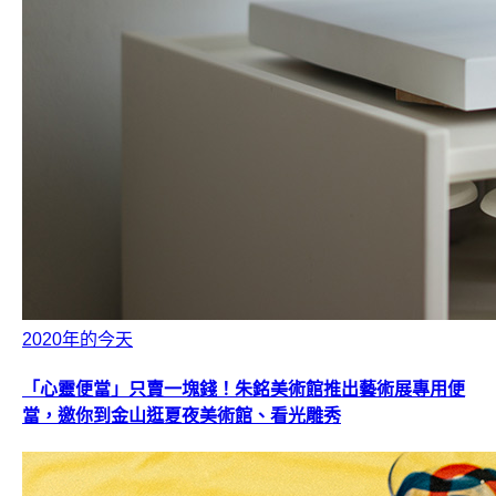
2020年的今天
「心靈便當」只賣一塊錢！朱銘美術館推出藝術展專用便
當，邀你到金山逛夏夜美術館、看光雕秀