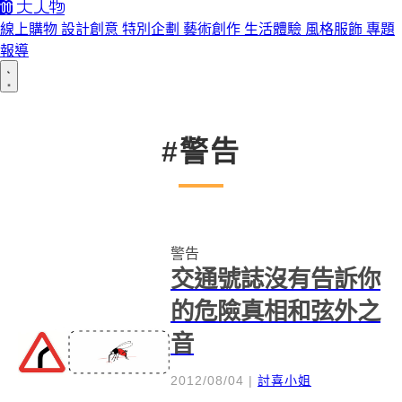
線上購物
設計創意
特別企劃
藝術創作
生活體驗
風格服飾
專題
報導
#警告
警告
交通號誌沒有告訴你
的危險真相和弦外之
音
2012/08/04
|
討喜小姐