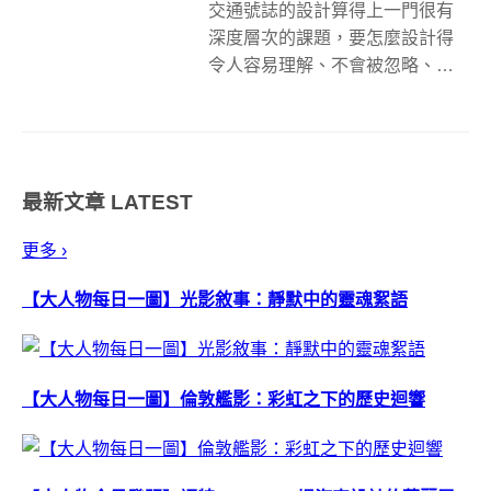
交通號誌的設計算得上一門很有
深度層次的課題，要怎麼設計得
令人容易理解、不會被忽略、又
要有時尚感不容易被看膩等等。
走在馬路上，有專屬於機車騎
士、開車族觀看的號誌、也有專
門提點路人小心的號誌，但其實
最新文章
LATEST
號誌不只很有深度，還有偷偷不
告訴我們的含意呢&...
更多 ›
【大人物每日一圖】光影敘事：靜默中的靈魂絮語
【大人物每日一圖】倫敦艦影：彩虹之下的歷史迴響