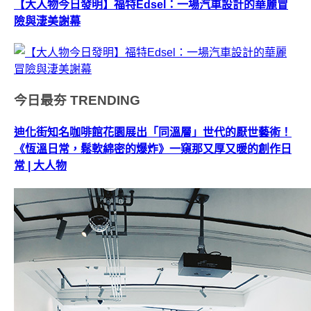
【大人物今日發明】福特Edsel：一場汽車設計的華麗冒
險與淒美謝幕
今日最夯
TRENDING
迪化街知名咖啡館花園展出「同溫層」世代的厭世藝術！
《恆溫日常，鬆軟綿密的爆炸》一窺那又厚又暖的創作日
常 | 大人物