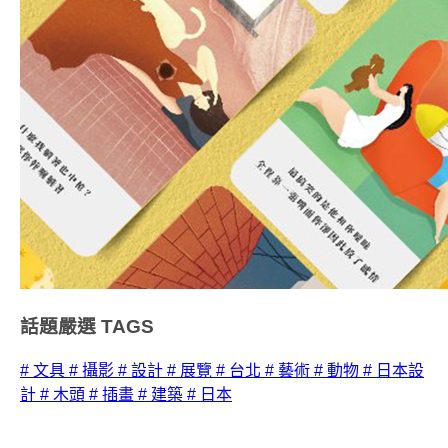
話題嚴選
TAGS
# 文具
# 攝影
# 設計
# 展覽
# 台北
# 藝術
# 動物
# 日本設
計
# 木頭
# 插畫
# 建築
# 日本