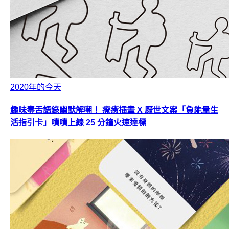
2020年的今天
趣味毒舌語錄幽默解嘲！ 療癒插畫 X 厭世文案「負能量生
活指引卡」嘖嘖上線 25 分鐘火速達標