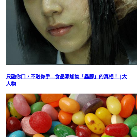
只融你口，不融你手---食品添加物「蟲膠」的真相！ | 大
人物