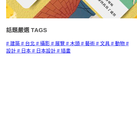
話題嚴選
TAGS
# 建築
# 台北
# 攝影
# 展覽
# 木頭
# 藝術
# 文具
# 動物
#
設計
# 日本
# 日本設計
# 插畫