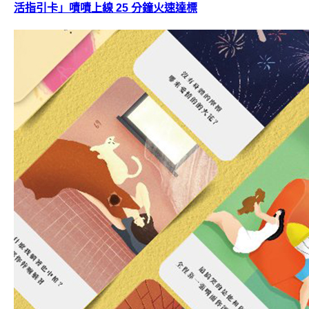
活指引卡」嘖嘖上線 25 分鐘火速達標