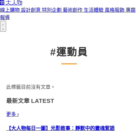
線上購物
設計創意
特別企劃
藝術創作
生活體驗
風格服飾
專題
報導
#運動員
此標籤目前沒有文章。
最新文章
LATEST
更多 ›
【大人物每日一圖】光影敘事：靜默中的靈魂絮語