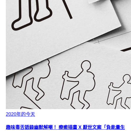
2020年的今天
趣味毒舌語錄幽默解嘲！ 療癒插畫 X 厭世文案「負能量生