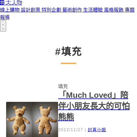
線上購物
設計創意
特別企劃
藝術創作
生活體驗
風格服飾
專題
報導
#填充
填充
「Much Loved」陪
伴小朋友長大的可怕
熊熊
2012/11/27
|
討喜小姐