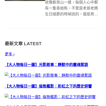
就像斷背山一樣，每個人心中都
有一隻泰迪熊，不管是老爸老媽
生日過節的時候送的，還是男朋
友女朋友送的小禮物，交換禮物
時拿到的巴掌小熊，甚至是超商
集點換購的泰迪熊，不管是哪
種，一定多多少少都有把情感依
最新文章
LATEST
附在上面，不知道各位有沒有陪
伴自己到現在的那隻...
更多 ›
【大人物每日一圖】光影敘事：靜默中的靈魂絮語
【大人物每日一圖】倫敦艦影：彩虹之下的歷史迴響