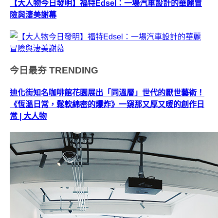
【大人物今日發明】福特Edsel：一場汽車設計的華麗冒
險與淒美謝幕
今日最夯
TRENDING
迪化街知名咖啡館花園展出「同溫層」世代的厭世藝術！
《恆溫日常，鬆軟綿密的爆炸》一窺那又厚又暖的創作日
常 | 大人物