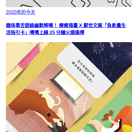
2020年的今天
趣味毒舌語錄幽默解嘲！ 療癒插畫 X 厭世文案「負能量生
活指引卡」嘖嘖上線 25 分鐘火速達標