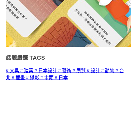
話題嚴選
TAGS
# 文具
# 建築
# 日本設計
# 藝術
# 展覽
# 設計
# 動物
# 台
北
# 插畫
# 攝影
# 木頭
# 日本