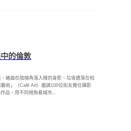
眼中的倫敦
道、蜷曲在陰暗角落入睡的身影、垃圾遺落在柏
」（Café Art）邀請100位街友擔任攝影
攝作品，用不同視角看城市...