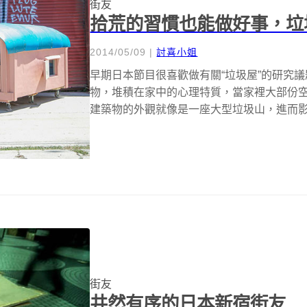
街友
拾荒的習慣也能做好事，垃
2014/05/09
|
討喜小姐
早期日本節目很喜歡做有關“垃圾屋”的研究
物，堆積在家中的心理特質，當家裡大部份
建築物的外觀就像是一座大型垃圾山，進而
怕...
街友
井然有序的日本新宿街友