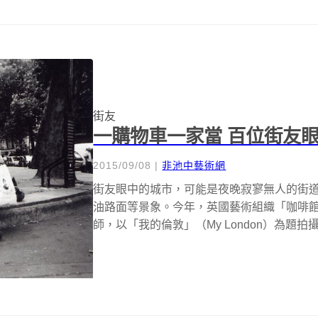
街友
一購物車一家當 百位街友
2015/09/08
|
非池中藝術網
街友眼中的城市，可能是夜晚寂寥無人的街
油路面等景象。今年，英國藝術組織「咖啡館藝術
師，以「我的倫敦」（My London）為題拍