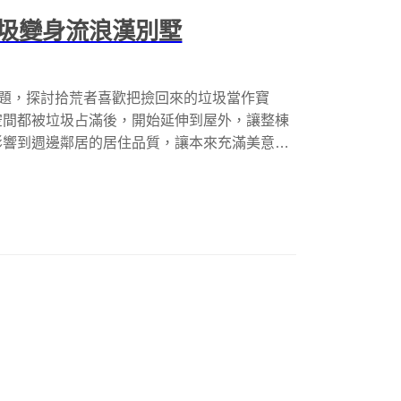
圾變身流浪漢別墅
議題，探討拾荒者喜歡把撿回來的垃圾當作寶
空間都被垃圾占滿後，開始延伸到屋外，讓整棟
影響到週邊鄰居的居住品質，讓本來充滿美意