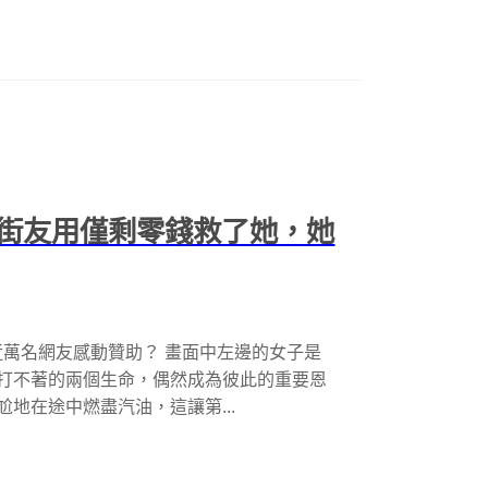
街友用僅剩零錢救了她，她
萬名網友感動贊助？ 畫面中左邊的女子是
八竿子打不著的兩個生命，偶然成為彼此的重要恩
尬地在途中燃盡汽油，這讓第...