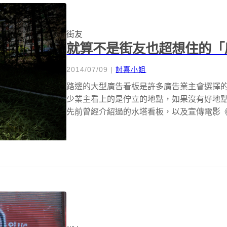
街友
就算不是街友也超想住的「
2014/07/09
|
討喜小姐
路邊的大型廣告看板是許多廣告業主會選擇
少業主看上的是佇立的地點，如果沒有好地
先前曾經介紹過的水塔看板，以及宣傳電影
手...