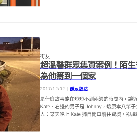
街友
超溫馨群眾集資案例！陌生
為他籌到一個家
2017/12/02
|
群眾觀點
是什麼故事能在短短不到兩週的時間內，讓近
Kate、右邊的男子是 Johnny，這原本
人：某天晚上 Kate 獨自開車前往費城，卻尷