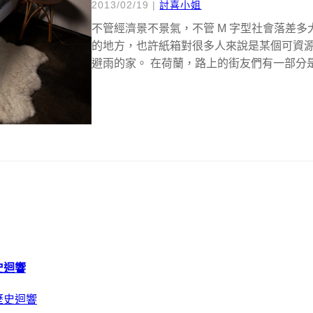
2013/02/19
|
討喜小姐
不管經濟景不景氣，不管 M 字型社會落差
的地方，也許紙箱對很多人來說是某個可資
避雨的家。 在荷蘭，路上的街友們有一部分是年
史迴響