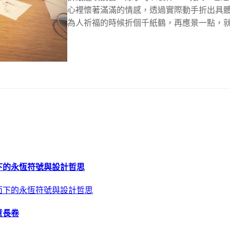
心裡懷著滿滿的情感，透過實際動手折出具
為人祈福的時候折個千紙鶴，再應景一點，就
下的永恆符號與設計哲思
意長卷