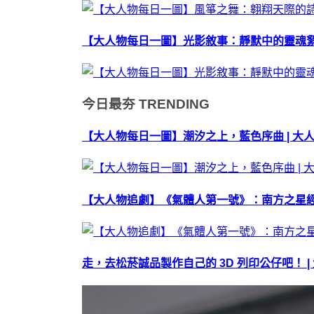
【大人物每日一圖】光影敘事：靜默中的靈魂
今日最夯
TRENDING
【大人物每日一圖】潮汐之上，藍色序曲 | 大
【大人物追劇】《氣體人第一號》：南方之星經
走，去松菸誠品製作自己的 3D 列印公仔吧！ |