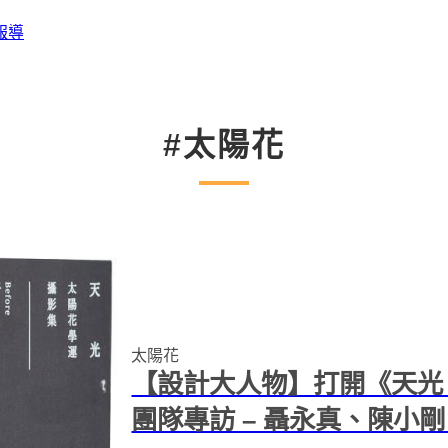
報導
#太陽花
太陽花
【設計大人物】打開《天光
團隊專訪 – 聶永真、陳小