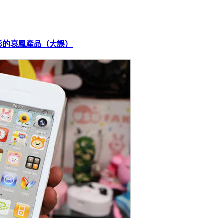
形的哀鳳產品（大誤）