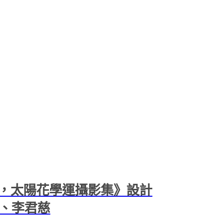
，太陽花學運攝影集》設計
剛、李君慈