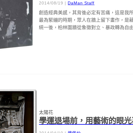
2014/08/19
|
DaMan Staff
創造經典美感，其背後必定有苦痛，這是我所
最為緊繃的時期，眾人在牆上留下畫作，是
統一後，柏林圍牆從象徵對立、暴政轉為自由
太陽花
學運退場前，用藝術的眼光
2014/04/10
|
壞傢伙