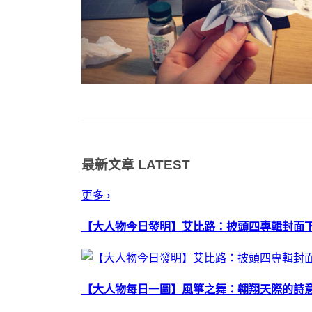
最新文章
LATEST
更多 ›
【大人物今日發明】艾比路：披頭四專輯封面
【大人物每日一圖】風箏之舞：翱翔天際的詩