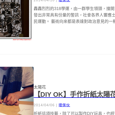
轟轟烈烈的318學運，由一群學生領頭，撞
發出非常具有份量的警訊，社會各界人響應
民運動。 藝術向來都是表達對政治意見的一種
太陽花
【DIY OK】手作折紙太
2014/04/06
|
壞傢伙
折紙這項技藝，除了可以製作DIY玩具，也