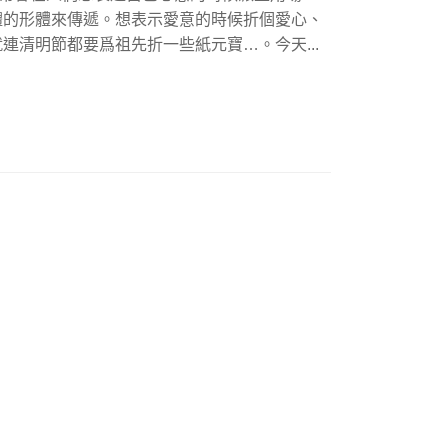
體的形體來傳遞。想表示愛意的時候折個愛心、
連清明節都要爲祖先折一些紙元寶…。今天...