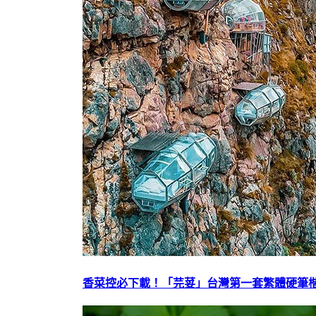
香菜控必下載！「芫荽」台灣第一套繁體硬筆楷書