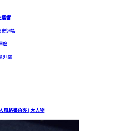
史迴響
迴廊
人風格書角夾 | 大人物