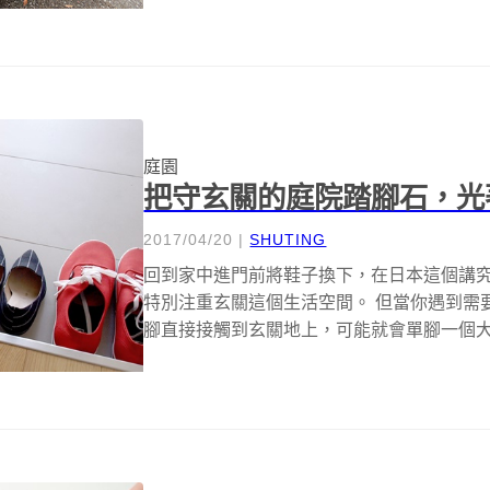
庭園
把守玄關的庭院踏腳石，光
2017/04/20
|
SHUTING
回到家中進門前將鞋子換下，在日本這個講
特別注重玄關這個生活空間。 但當你遇到需
腳直接接觸到玄關地上，可能就會單腳一個大