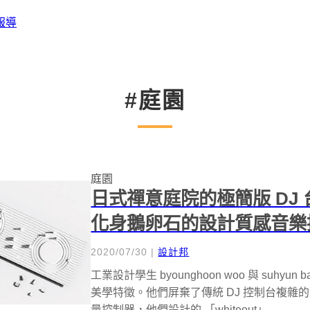
報導
#庭園
庭園
日式禪意庭院的極簡版 DJ
化身鵝卵石的設計質感音樂
2020/07/30
|
設計邦
工業設計學生 byounghoon woo 與 suhy
美學特徵。他們屏棄了傳統 DJ 控制台複
量控制器，他們設計的 「whiteout」...