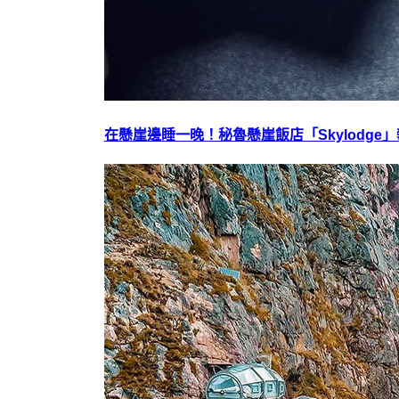
在懸崖邊睡一晚！秘魯懸崖飯店「Skylodge」