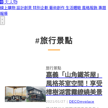
線上購物
設計創意
特別企劃
藝術創作
生活體驗
風格服飾
專題
報導
#旅行景點
旅行景點
嘉義「山角鐵茶屋」
風格茶室空間！享受
樟樹湖雲霧繚繞美景
2021/01/27
|
DECOmyplace