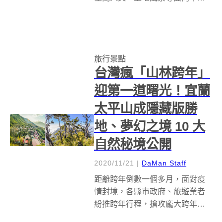
映的台灣色彩文化思路後，首次
好評加碼延長，並再度升級台灣
色彩探索主題，打造最新一期
《色水島 2.0》主題策展，特別邀
旅行景點
請擅長動植物剪紙的藝術家 Wuba
台灣瘋「山林跨年」
Ya...
迎第一道曙光！宜蘭
太平山成隱藏版勝
地、夢幻之境 10 大
自然秘境公開
2020/11/21
|
DaMan Staff
距離跨年倒數一個多月，面對疫
情封境，各縣市政府、旅遊業者
紛推跨年行程，搶攻龐大跨年商
機，看準山林國旅市場，旅遊平