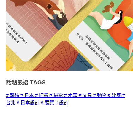
話題嚴選
TAGS
# 藝術
# 日本
# 插畫
# 攝影
# 木頭
# 文具
# 動物
# 建築
#
台北
# 日本設計
# 展覽
# 設計