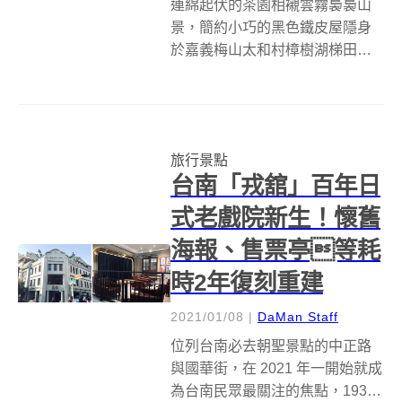
連綿起伏的茶園相襯雲霧裊裊山
景，簡約小巧的黑色鐵皮屋隱身
於嘉義梅山太和村樟樹湖梯田之
中，這幢由茶葉品牌 旅人茶濃 創
立的「山角鐵茶屋」在山丘上更
顯與眾不同，而 小福砌空間設計
突破深山千變萬化的天氣與偏遠
旅行景點
地點，與屋主共同築起這處乘載
台南「戎舘」百年日
著旅人為...
式老戲院新生！懷舊
海報、售票亭等耗
時2年復刻重建
2021/01/08
|
DaMan Staff
位列台南必去朝聖景點的中正路
與國華街，在 2021 年一開始就成
為台南民眾最關注的焦點，1935