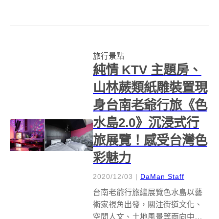
Journey」邀請旅者從台北大安的
富邦藝旅 Folio Hotel 開始，清晨
到白沙灣以淨灘瑜珈來喚醒你與
大自然的連結，伴著浪聲淨化內
旅行景點
心和釋放...
純情 KTV 主題房、
山林蕨類紙雕裝置現
身台南老爺行旅《色
水島2.0》沉浸式行
旅展覽！感受台灣色
彩魅力
2020/12/03
|
DaMan Staff
台南老爺行旅繼展覽色水島以藝
術家視角出發，關注街道文化、
空間人文、土地風景等面向中反