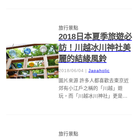
打造一條城市路徑兩大展區： 新
竹公園：Terminal Park 城市動態
資料庫 在新竹這座智慧...
旅行景點
2018日本夏季旅遊必
訪！川越冰川神社美
麗的結緣風鈴
2018/06/04
|
Japaholic
圖片來源 許多人都喜歡去東京近
郊有小江戶之稱的「川越」遊
玩，而「川越冰川神社」更是幾
乎所有造訪川越的人都必訪的地
點。以結緣聞名的川越冰川神
社，在一年四季都有不同的活
動，其中最有名的就是夏日的結
旅行景點
緣風鈴了。這篇就為各位讀者來