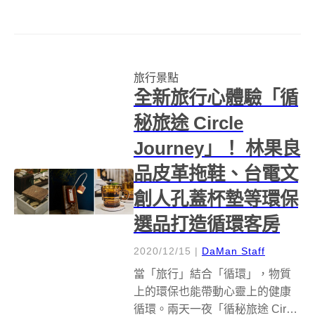
年的日式老戲院「戎舘」 ，在黑
橋牌耗費近 3000 萬資本、長達快
2 年時間仔細考究與重建，終於在
2021 年 1 月 8 日盛大開幕。內...
旅行景點
全新旅行心體驗「循
秘旅途 Circle
Journey」！ 林果良
品皮革拖鞋、台電文
創人孔蓋杯墊等環保
選品打造循環客房
2020/12/15
|
DaMan Staff
當「旅行」結合「循環」，物質
上的環保也能帶動心靈上的健康
循環。兩天一夜「循秘旅途 Circle