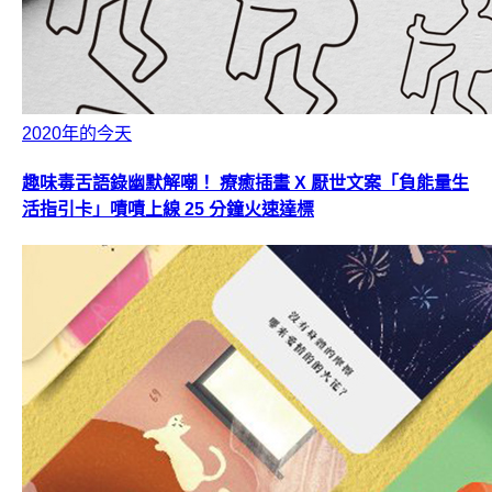
2020年的今天
趣味毒舌語錄幽默解嘲！ 療癒插畫 X 厭世文案「負能量生
活指引卡」嘖嘖上線 25 分鐘火速達標