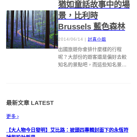
猶如童話故事中的場
好好介紹這有趣又特別...
景，比利時
Brussels 藍色森林
2014/06/14
|
討喜小姐
出國旅遊你會排什麼樣的行程
呢？大部份的遊客還是偏好去較
知名的景點吧，而這些知名景點
中，絕大多數還是都在都市裡，
說是出國看看放鬆心情，其實不
是逛街、血拼，就是吃東西等
等，但如果你比較喜歡深度旅
最新文章
LATEST
遊，比起買東西吃東西更享受當
地特色美景，只帶回透過...
更多 ›
【大人物今日發明】艾比路：披頭四專輯封面下的永恆符