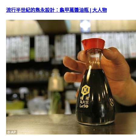
流行半世紀的雋永設計：龜甲萬醬油瓶 | 大人物