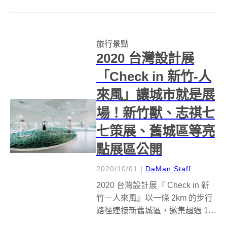
台奧丁丁體驗推出登山跨年追曙
光系列行程，彙整全台近二十項
熱門山林路線，提供民眾遠離人
旅行景點
群，同時享受跨年樂趣的多元選
2020 台灣設計展
擇。宜蘭太平山成...
「Check in 新竹-人
來風」讓城市就是展
場！新竹獸、志祺七
七策展、舊城區等亮
點展區公開
2020/10/01
|
DaMan Staff
2020 台灣設計展『 Check in 新
竹－人來風』以一條 2km 的步行
路徑連接新舊城區，邀集超過 10
種文化領域、25 組以上專業團隊