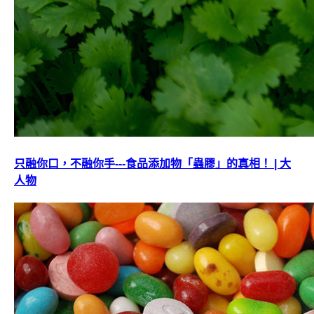
只融你口，不融你手---食品添加物「蟲膠」的真相！ | 大
人物