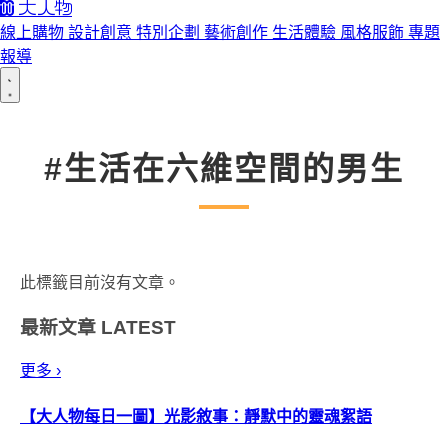
線上購物
設計創意
特別企劃
藝術創作
生活體驗
風格服飾
專題
報導
#生活在六維空間的男生
此標籤目前沒有文章。
最新文章
LATEST
更多 ›
【大人物每日一圖】光影敘事：靜默中的靈魂絮語