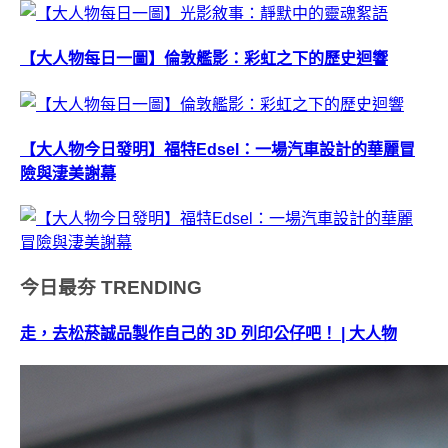
【大人物每日一圖】倫敦艦影：彩虹之下的歷史迴響
【大人物今日發明】福特Edsel：一場汽車設計的華麗冒
險與淒美謝幕
今日最夯
TRENDING
走，去松菸誠品製作自己的 3D 列印公仔吧！ | 大人物