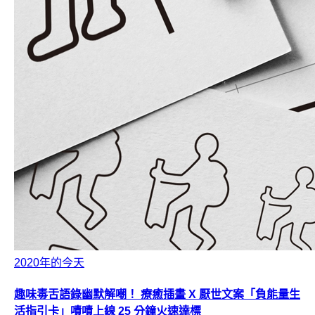
2020年的今天
趣味毒舌語錄幽默解嘲！ 療癒插畫 X 厭世文案「負能量生
活指引卡」嘖嘖上線 25 分鐘火速達標