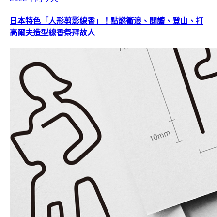
日本特色「人形剪影線香」！點燃衝浪、閱讀、登山、打
高爾夫造型線香祭拜故人