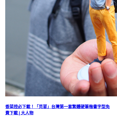
香菜控必下載！「芫荽」台灣第一套繁體硬筆楷書字型免
費下載 | 大人物