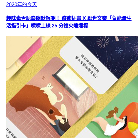
2020年的今天
趣味毒舌語錄幽默解嘲！ 療癒插畫 X 厭世文案「負能量生
活指引卡」嘖嘖上線 25 分鐘火速達標