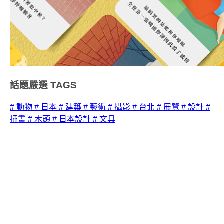
話題嚴選
TAGS
# 動物
# 日本
# 建築
# 藝術
# 攝影
# 台北
# 展覽
# 設計
#
插畫
# 木頭
# 日本設計
# 文具