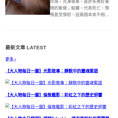
珍珠，光澤華美，是許多美好事
物的象徵；骷髏，代表死亡、頹
喪甚至憤怒，這兩個本來不相干
的東西，在珠寶師的巧手下融合
為超有特色的簡約飾品，還覺得
珍珠是貴婦在戴的嗎？這個可不
是囉！ 東京珠寶設計師 Shinji
最新文章
LATEST
Nakaba 從 1974 年開始...
更多 ›
【大人物每日一圖】光影敘事：靜默中的靈魂絮語
【大人物每日一圖】倫敦艦影：彩虹之下的歷史迴響