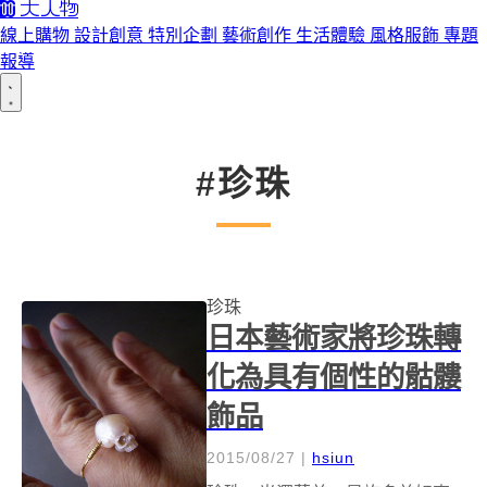
線上購物
設計創意
特別企劃
藝術創作
生活體驗
風格服飾
專題
報導
#珍珠
珍珠
日本藝術家將珍珠轉
化為具有個性的骷髏
飾品
2015/08/27
|
hsiun