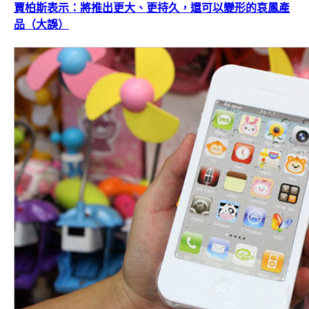
賈柏斯表示：將推出更大、更持久，還可以變形的哀鳳產
品（大誤）