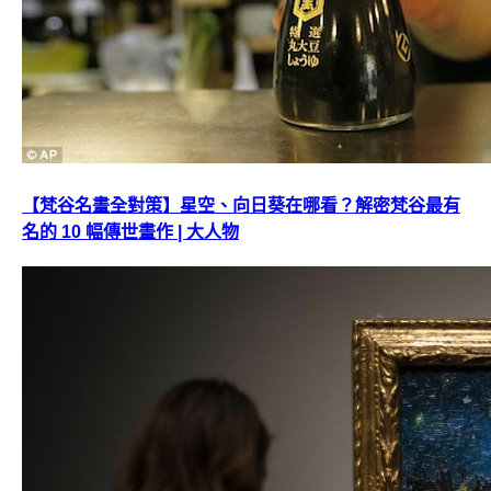
【梵谷名畫全對策】星空、向日葵在哪看？解密梵谷最有
名的 10 幅傳世畫作 | 大人物