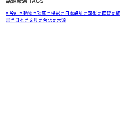
話題嚴選
TAGS
# 設計
# 動物
# 建築
# 攝影
# 日本設計
# 藝術
# 展覽
# 插
畫
# 日本
# 文具
# 台北
# 木頭