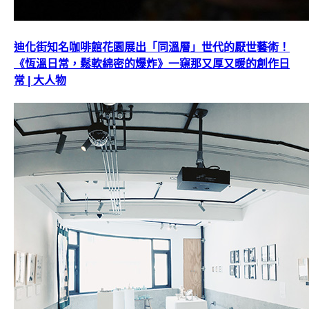
迪化街知名咖啡館花園展出「同溫層」世代的厭世藝術！
《恆溫日常，鬆軟綿密的爆炸》一窺那又厚又暖的創作日
常 | 大人物