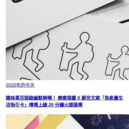
2020年的今天
趣味毒舌語錄幽默解嘲！ 療癒插畫 X 厭世文案「負能量生
活指引卡」嘖嘖上線 25 分鐘火速達標