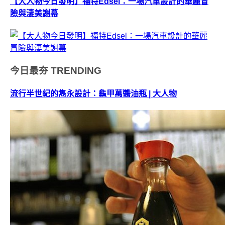
【大人物今日發明】福特Edsel：一場汽車設計的華麗冒
險與淒美謝幕
今日最夯
TRENDING
流行半世紀的雋永設計：龜甲萬醬油瓶 | 大人物