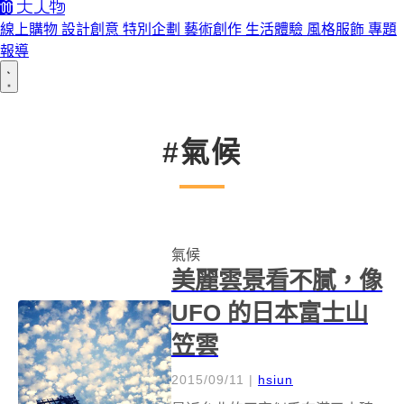
線上購物
設計創意
特別企劃
藝術創作
生活體驗
風格服飾
專題
報導
#氣候
氣候
美麗雲景看不膩，像
UFO 的日本富士山
笠雲
2015/09/11
|
hsiun