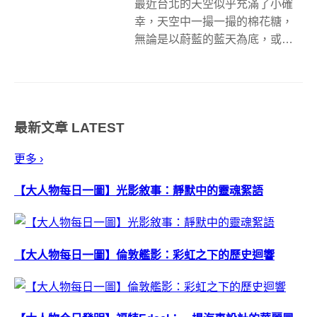
最近台北的天空似乎充滿了小確
幸，天空中一撮一撮的棉花糖，
無論是以蔚藍的藍天為底，或是
灑上點夕陽落日的餘暉，看了都
讓人覺得好療癒，撫平了心中鬱
悶的情緒。其實具有治癒效果的
雲不只台北有，日本也有一個相
最新文章
LATEST
當知名的特殊雲景喔！ &nbsp; 過
去網路...
更多 ›
【大人物每日一圖】光影敘事：靜默中的靈魂絮語
【大人物每日一圖】倫敦艦影：彩虹之下的歷史迴響