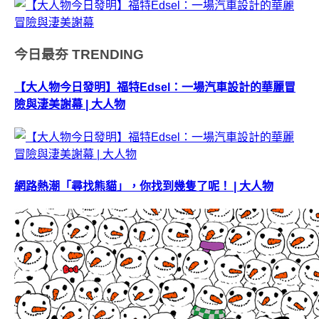
今日最夯
TRENDING
【大人物今日發明】福特Edsel：一場汽車設計的華麗冒
險與淒美謝幕 | 大人物
網路熱潮「尋找熊貓」，你找到幾隻了呢！ | 大人物