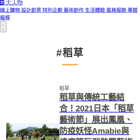
線上購物
設計創意
特別企劃
藝術創作
生活體驗
風格服飾
專題
報導
#稻草
稻草
稻草與傳統工藝結
合！2021日本「稻草
藝術節」展出鳳凰、
防疫妖怪Amabie與