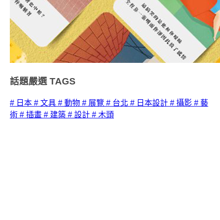
話題嚴選
TAGS
# 日本
# 文具
# 動物
# 展覽
# 台北
# 日本設計
# 攝影
# 藝
術
# 插畫
# 建築
# 設計
# 木頭