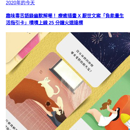
2020年的今天
趣味毒舌語錄幽默解嘲！ 療癒插畫 X 厭世文案「負能量生
活指引卡」嘖嘖上線 25 分鐘火速達標