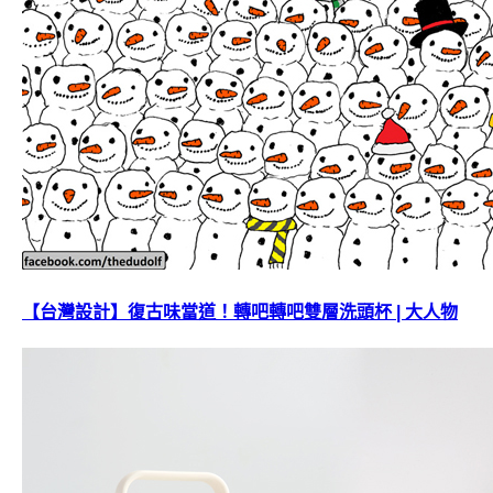
【台灣設計】復古味當道！轉吧轉吧雙層洗頭杯 | 大人物