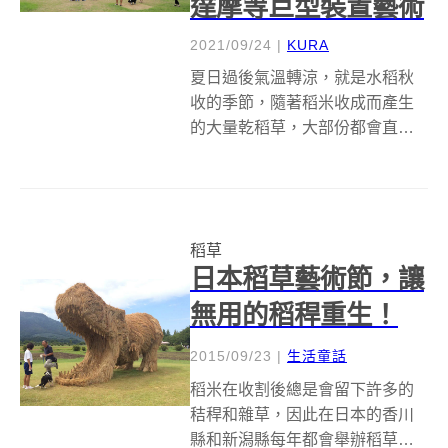
達摩等巨型裝置藝術
2021/09/24
|
KURA
夏日過後氣溫轉涼，就是水稻秋
收的季節，隨著稻米收成而產生
的大量乾稻草，大部份都會直接
燃燒，但伴隨的就是空氣污染問
題。近年來越來越多人重視環保
問題，開始尋思這些農業廢棄物
是不是有其他的利用價值，從去
稻草
年開始舉辦的花蓮富里稻草藝術
日本稻草藝術節，讓
節就利用稻草製成...
無用的稻稈重生！
2015/09/23
|
生活童話
稻米在收割後總是會留下許多的
秸稈和雜草，因此在日本的香川
縣和新潟縣每年都會舉辦稻草藝