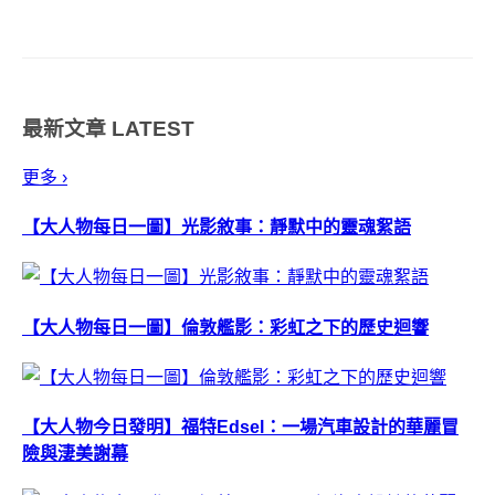
術節(Straw Art Festival)活動，邀
請藝術家和當地農夫一起完成各
式各樣的大型稻草雕塑，並開放
讓民眾參觀、與雕塑進行合影留
最新文章
LATEST
念，熱鬧的藝術節也帶...
更多 ›
【大人物每日一圖】光影敘事：靜默中的靈魂絮語
【大人物每日一圖】倫敦艦影：彩虹之下的歷史迴響
【大人物今日發明】福特Edsel：一場汽車設計的華麗冒
險與淒美謝幕