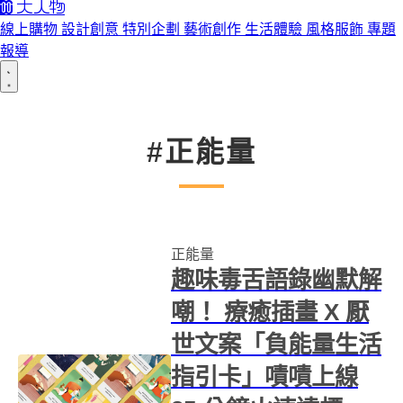
線上購物
設計創意
特別企劃
藝術創作
生活體驗
風格服飾
專題
報導
#正能量
正能量
趣味毒舌語錄幽默解
嘲！ 療癒插畫 X 厭
世文案「負能量生活
指引卡」嘖嘖上線