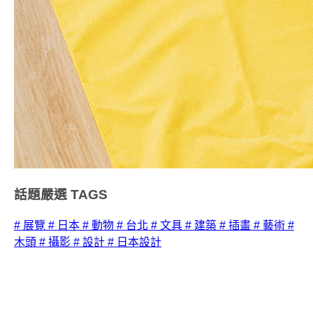
話題嚴選
TAGS
# 展覽
# 日本
# 動物
# 台北
# 文具
# 建築
# 插畫
# 藝術
#
木頭
# 攝影
# 設計
# 日本設計