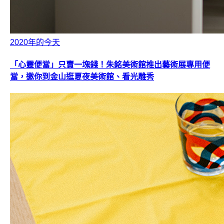
2020年的今天
「心靈便當」只賣一塊錢！朱銘美術館推出藝術展專用便
當，邀你到金山逛夏夜美術館、看光雕秀