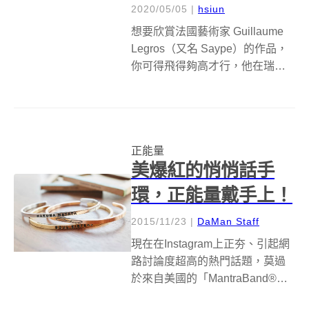
2020/05/05
|
hsiun
想要欣賞法國藝術家 Guillaume
Legros（又名 Saype）的作品，
你可得飛得夠高才行，他在瑞士
萊森（Leysin）的阿爾卑斯山坡
草地上創作的大型噴漆作品
BEYOND CRISIS，由一個小女
孩和手繪火柴小人所構成，占地
正能量
大約 ...
美爆紅的悄悄話手
環，正能量戴手上！
2015/11/23
|
DaMan Staff
現在在Instagram上正夯、引起網
路討論度超高的熱門話題，莫過
於來自美國的「MantraBand®悄
悄話手環」。擁有能量的正面字