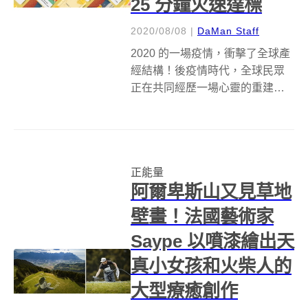
25 分鐘火速達標
2020/08/08
|
DaMan Staff
2020 的一場疫情，衝擊了全球產
經結構！後疫情時代，全球民眾
正在共同經歷一場心靈的重建活
動！根據 2020 年所做的調查指
出，台灣有超過 7 成的上班族，
經常感覺到生活有過大的壓力。
這些人消解壓力最常使用的方
正能量
式，就是按摩或是參加心靈成長
阿爾卑斯山又見草地
課...
壁畫！法國藝術家
Saype 以噴漆繪出天
真小女孩和火柴人的
大型療癒創作