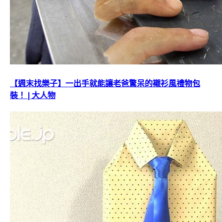
【週末找樂子】一出手就能讓老爸驚呆的襯衫風禮物包
裝！ | 大人物