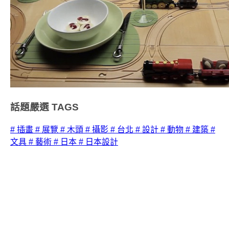
話題嚴選
TAGS
# 插畫
# 展覽
# 木頭
# 攝影
# 台北
# 設計
# 動物
# 建築
#
文具
# 藝術
# 日本
# 日本設計