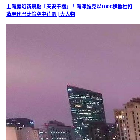
上海魔幻新景點「天安千樹」！海澤維克以1000棵樹柱打
造現代巴比倫空中花園 | 大人物