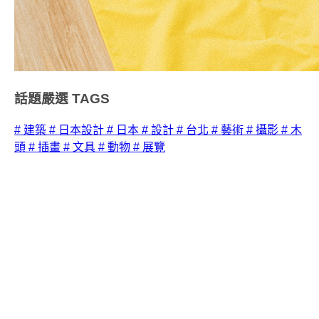
話題嚴選
TAGS
# 建築
# 日本設計
# 日本
# 設計
# 台北
# 藝術
# 攝影
# 木
頭
# 插畫
# 文具
# 動物
# 展覽