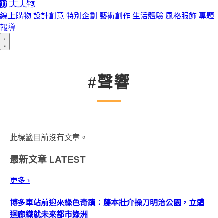
線上購物
設計創意
特別企劃
藝術創作
生活體驗
風格服飾
專題
報導
#聲響
此標籤目前沒有文章。
最新文章
LATEST
更多 ›
博多車站前迎來綠色奇蹟：藤本壯介操刀明治公園，立體
迴廊織就未來都市綠洲