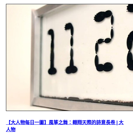
【大人物每日一圖】風箏之舞：翱翔天際的詩意長卷 | 大
人物